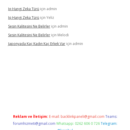
Iq Hangi Zeka Türü
için
admin
Iq Hangi Zeka Türü
için
Yeliz
Sesin Kalitesini Ne Belirler
için
admin
Sesin Kalitesini Ne Belirler
için
Melodi
Japonyada Kaç Kadın Kaç Erkek Var
için
admin
bella
Reklam ve İletişim:
E-mail:
backlinkpaneli@gmail.com
Teams:
forumhizmeti@gmail.com
Whatsapp: 0262 606 0 726
Telegram: