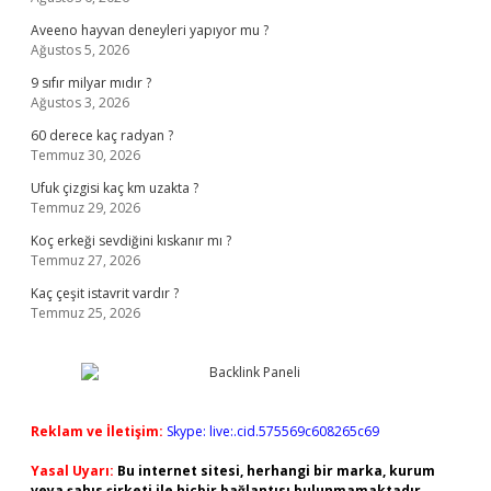
Aveeno hayvan deneyleri yapıyor mu ?
Ağustos 5, 2026
9 sıfır milyar mıdır ?
Ağustos 3, 2026
60 derece kaç radyan ?
Temmuz 30, 2026
Ufuk çizgisi kaç km uzakta ?
Temmuz 29, 2026
Koç erkeği sevdiğini kıskanır mı ?
Temmuz 27, 2026
Kaç çeşit istavrit vardır ?
Temmuz 25, 2026
Reklam ve İletişim:
Skype: live:.cid.575569c608265c69
Yasal Uyarı:
Bu internet sitesi, herhangi bir marka, kurum
veya şahıs şirketi ile hiçbir bağlantısı bulunmamaktadır.