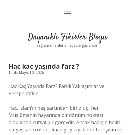
menüyü
Anasayfa
aç
Gizlilik Politikası
Dayanıklı Fikirler Blogu
Yasal Uyarı
Sağlam önerilerle hayatını güçlendir!
Hakkımızda
Hac kaç yaşında farz ?
Tarih: Mayıs 10, 2026
Hac Kaç Yaşında Farz? Farklı Yaklaşımlar ve
Perspektifler
Hac, İslam’ın beş şartından biri olup, her
Müslümanın hayatında bir dönüm noktası
olabilecek kutsal bir görevdir. Ancak hac için belirli
bir yaş sınırı olup olmadığı, yüzyıllardır tartışılan ve