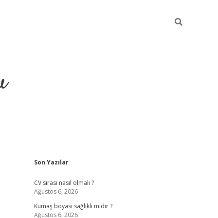
u
Sidebar
Son Yazılar
piabella
CV sırası nasıl olmalı ?
Ağustos 6, 2026
Kumaş boyası sağlıklı mıdır ?
Ağustos 6, 2026