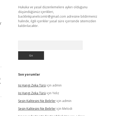
Hukuka ve yasal düzenlemelere aykırı olduğunu
düşündüğünüz içerikleri,
backlinkpanelicomtr@gmail.com
adresine bildirmeniz
halinde, ilgili içerikler yasal süre içerisinde sitemizden
r
kaldırılacaktır.
Arama
Son yorumlar
ı
?
Iq Hangi Zeka Türü
için
admin
Iq Hangi Zeka Türü
için
Yeliz
Sesin Kalitesini Ne Belirler
için
admin
Sesin Kalitesini Ne Belirler
için
Melodi