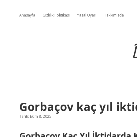
Anasayfa
Gizlilik Politikası
Yasal Uyarı
Hakkımızda
Gorbaçov kaç yıl ikti
Tarih: Ekim 8, 2025
Gorbaçov Kaç Yıl İktidarda 