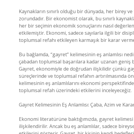
Kaynakların sınırlı olduğu bir dünyada, her birey ve 
zorundadır. Bir ekonomist olarak, bu sınırlı kaynakl
her bir seçimin ekonomik sonuçlarını nasıl değerl
etkilemiştir. Ekonomi, sadece sayılarla ilgili bir disi
toplumsal refahı etkileyen karmaşık bir karar verme
Bu bağlamda, “gayret” kelimesinin eş anlamlısı nedi
çabadan toplumsal başarılara kadar uzanan geniş b
Gayret, ekonomiyle de doğrudan ilişkilidir çünkü gay
süreçlerinde ve toplumsal refahın artırılmasında ön
kelimesinin eş anlamlılarını ekonomi perspektifinde
toplumsal refah üzerindeki etkilerini inceleyeceğiz.
Gayret Kelimesinin Eş Anlamlısı: Çaba, Azim ve Kararl
Ekonomi literatürüne baktığımızda, gayret kelimesi ge
ilişkilendirilir. Ancak bu eş anlamlılar, sadece bir
etkilerini gösterir. Gayret, bir kişinin kendi hedefl