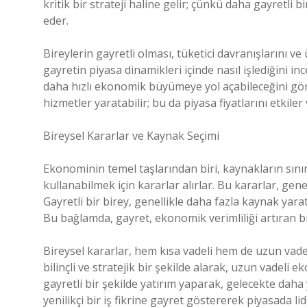
kritik bir strateji haline gelir; çünkü daha gayretli
eder.
Bireylerin gayretli olması, tüketici davranışlarını v
gayretin piyasa dinamikleri içinde nasıl işlediğini i
daha hızlı ekonomik büyümeye yol açabileceğini görü
hizmetler yaratabilir; bu da piyasa fiyatlarını etkil
Bireysel Kararlar ve Kaynak Seçimi
Ekonominin temel taşlarından biri, kaynakların sınırlıl
kullanabilmek için kararlar alırlar. Bu kararlar, genel
Gayretli bir birey, genellikle daha fazla kaynak yar
Bu bağlamda, gayret, ekonomik verimliliği artıran bi
Bireysel kararlar, hem kısa vadeli hem de uzun vadeli
bilinçli ve stratejik bir şekilde alarak, uzun vadeli 
gayretli bir şekilde yatırım yaparak, gelecekte daha yü
yenilikçi bir iş fikrine gayret göstererek piyasada l