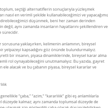
toplum, seçtiği alternatiflerin sonuçlarıyla yüzleşmek
arı nasıl en verimli şekilde kullanabileceğimizi ve yapacağımı
endirebileceğimizi düşünmek, beni her zaman derinden
plin değil, aynı zamanda insanların hayatlarını şekillendiren ve
 sürecidir.
r sorusuna yaklaşırken, kelimenin anlamının, bireysel
ir yelpazeyi kapsadığını göz önünde bulundurmalıyız.
retli bir insanın, piyasa dinamiklerinde, bireysel karar alma
emli rol oynayabileceğini unutmamalıyız. Bu yazıda, gayret
n ele alacak ve bu çabanın piyasa, bireysel kararlar ve
ılık
nellikle “çaba,” “azim,” “kararlılık” gibi eş anlamlılarla
eysel düzeyde kalmaz; aynı zamanda toplumsal düzeyde de
erine ulaşmak için gösterdiği çaba olarak düşünülebilirken,