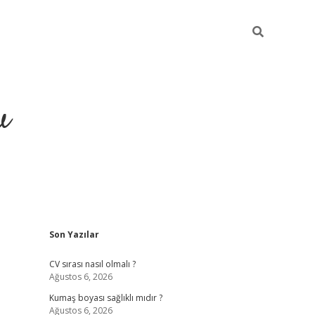
u
Sidebar
Son Yazılar
piabella
CV sırası nasıl olmalı ?
Ağustos 6, 2026
Kumaş boyası sağlıklı mıdır ?
Ağustos 6, 2026