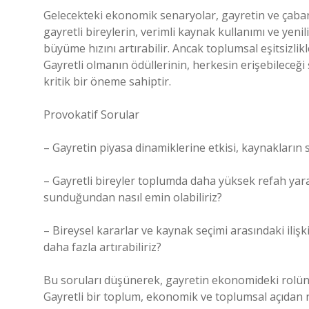
Gelecekteki ekonomik senaryolar, gayretin ve çabanı
gayretli bireylerin, verimli kaynak kullanımı ve ye
büyüme hızını artırabilir. Ancak toplumsal eşitsizli
Gayretli olmanın ödüllerinin, herkesin erişebileceği
kritik bir öneme sahiptir.
Provokatif Sorular
– Gayretin piyasa dinamiklerine etkisi, kaynakların sın
– Gayretli bireyler toplumda daha yüksek refah yaratı
sunduğundan nasıl emin olabiliriz?
– Bireysel kararlar ve kaynak seçimi arasındaki ili
daha fazla artırabiliriz?
Bu soruları düşünerek, gayretin ekonomideki rolünü 
Gayretli bir toplum, ekonomik ve toplumsal açıdan nas