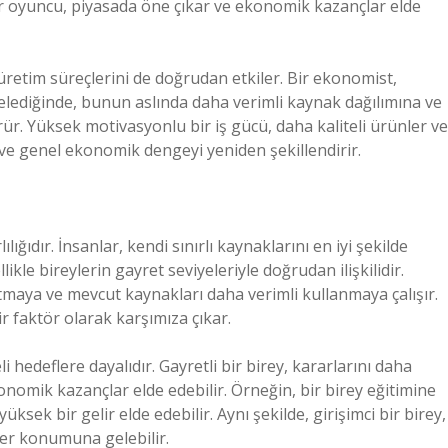
 bir oyuncu, piyasada öne çıkar ve ekonomik kazançlar elde
e üretim süreçlerini de doğrudan etkiler. Bir ekonomist,
ncelediğinde, bunun aslında daha verimli kaynak dağılımına ve
r. Yüksek motivasyonlu bir iş gücü, daha kaliteli ürünler ve
er ve genel ekonomik dengeyi yeniden şekillendirir.
ığıdır. İnsanlar, kendi sınırlı kaynaklarını en iyi şekilde
likle bireylerin gayret seviyeleriyle doğrudan ilişkilidir.
atmaya ve mevcut kaynakları daha verimli kullanmaya çalışır.
r faktör olarak karşımıza çıkar.
 hedeflere dayalıdır. Gayretli bir birey, kararlarını daha
ekonomik kazançlar elde edebilir. Örneğin, bir birey eğitimine
ksek bir gelir elde edebilir. Aynı şekilde, girişimci bir birey,
ider konumuna gelebilir.