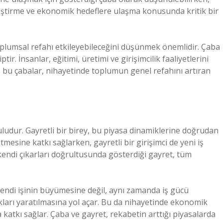
geliştirme ve ekonomik hedeflere ulaşma konusunda kritik bir
toplumsal refahı etkileyebileceğini düşünmek önemlidir. Çaba
. İnsanlar, eğitimi, üretimi ve girişimcilik faaliyetlerini
e, bu çabalar, nihayetinde toplumun genel refahını artıran
ludur. Gayretli bir birey, bu piyasa dinamiklerine doğrudan
letmesine katkı sağlarken, gayretli bir girişimci de yeni iş
 kendi çıkarları doğrultusunda gösterdiği gayret, tüm
 kendi işinin büyümesine değil, aynı zamanda iş gücü
kları yaratılmasına yol açar. Bu da nihayetinde ekonomik
atkı sağlar. Çaba ve gayret, rekabetin arttığı piyasalarda