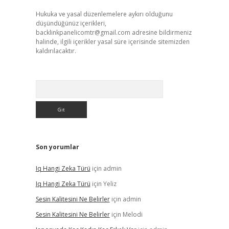
Hukuka ve yasal düzenlemelere aykırı olduğunu
düşündüğünüz içerikleri,
backlinkpanelicomtr@gmail.com
adresine bildirmeniz
halinde, ilgili içerikler yasal süre içerisinde sitemizden
kaldırılacaktır.
Arama
Son yorumlar
Iq Hangi Zeka Türü
için
admin
Iq Hangi Zeka Türü
için
Yeliz
Sesin Kalitesini Ne Belirler
için
admin
Sesin Kalitesini Ne Belirler
için
Melodi