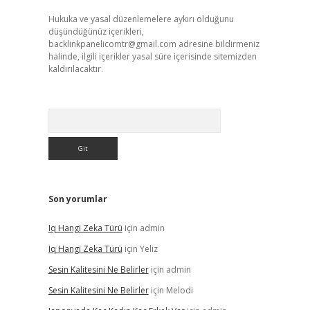
Hukuka ve yasal düzenlemelere aykırı olduğunu
düşündüğünüz içerikleri,
backlinkpanelicomtr@gmail.com
adresine bildirmeniz
halinde, ilgili içerikler yasal süre içerisinde sitemizden
kaldırılacaktır.
Arama
Son yorumlar
Iq Hangi Zeka Türü
için
admin
Iq Hangi Zeka Türü
için
Yeliz
Sesin Kalitesini Ne Belirler
için
admin
Sesin Kalitesini Ne Belirler
için
Melodi