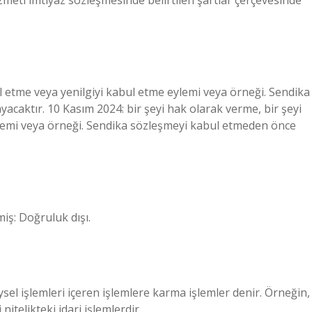
meti imtiyaz sözleşmesinde belirtilen şartlar çerçevesinde
ul etme veya yenilgiyi kabul etme eylemi veya örneği. Sendika
acaktır. 10 Kasım 2024: bir şeyi hak olarak verme, bir şeyi
ylemi veya örneği. Sendika sözleşmeyi kabul etmeden önce
iş: Doğruluk dışı.
sel işlemleri içeren işlemlere karma işlemler denir. Örneğin,
itelikteki idari işlemlerdir.