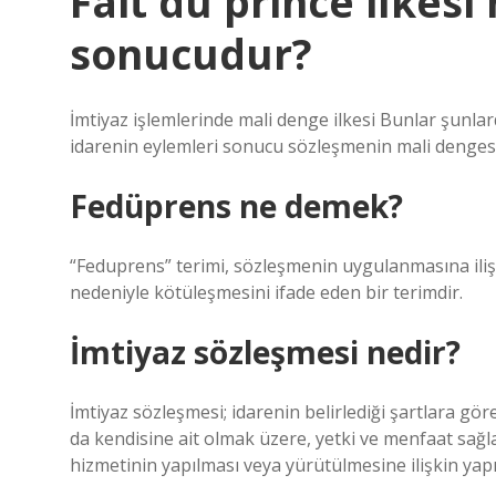
Fait du prince ilkesi
sonucudur?
İmtiyaz işlemlerinde mali denge ilkesi Bunlar şunlard
idarenin eylemleri sonucu sözleşmenin mali denge
Fedüprens ne demek?
“Feduprens” terimi, sözleşmenin uygulanmasına ilişk
nedeniyle kötüleşmesini ifade eden bir terimdir.
İmtiyaz sözleşmesi nedir?
İmtiyaz sözleşmesi; idarenin belirlediği şartlara gö
da kendisine ait olmak üzere, yetki ve menfaat sağl
hizmetinin yapılması veya yürütülmesine ilişkin yap