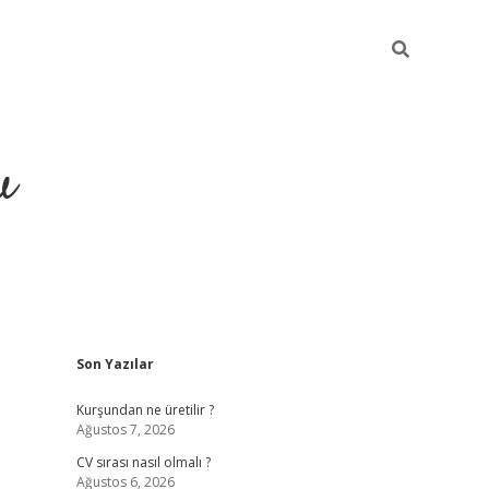
u
Sidebar
Son Yazılar
piabella
Kurşundan ne üretilir ?
Ağustos 7, 2026
CV sırası nasıl olmalı ?
Ağustos 6, 2026