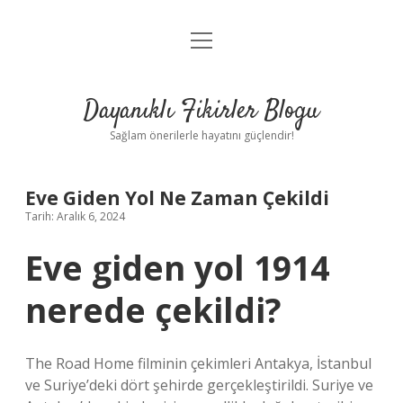
menüyü
Anasayfa
aç
Gizlilik Politikası
Dayanıklı Fikirler Blogu
Yasal Uyarı
Sağlam önerilerle hayatını güçlendir!
Hakkımızda
Eve Giden Yol Ne Zaman Çekildi
Tarih: Aralık 6, 2024
Eve giden yol 1914
nerede çekildi?
The Road Home filminin çekimleri Antakya, İstanbul
ve Suriye’deki dört şehirde gerçekleştirildi. Suriye ve