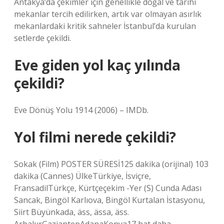
Antakya’da çekimler için genellikle doğal ve tarihi
mekanlar tercih edilirken, artık var olmayan asırlık
mekanlardaki kritik sahneler İstanbul’da kurulan
setlerde çekildi.
Eve giden yol kaç yılında
çekildi?
Eve Dönüş Yolu 1914 (2006) – IMDb.
Yol filmi nerede çekildi?
Sokak (Film) POSTER SÜRESİ125 dakika (orijinal) 103
dakika (Cannes) ÜlkeTürkiye, İsviçre,
FransadilTürkçe, Kürtçeçekim -Yer (S) Cunda Adası
Sancak, Bingöl Karlıova, Bingöl Kurtalan İstasyonu,
Siirt Büyünkada, äss, ässa, äss.