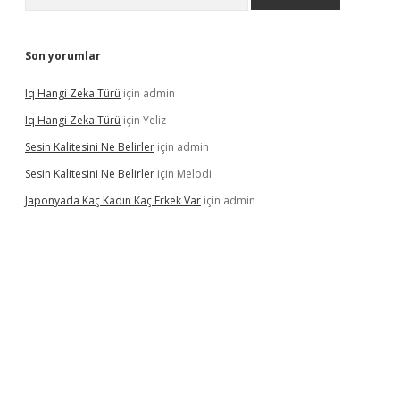
Son yorumlar
Iq Hangi Zeka Türü
için
admin
Iq Hangi Zeka Türü
için
Yeliz
Sesin Kalitesini Ne Belirler
için
admin
Sesin Kalitesini Ne Belirler
için
Melodi
Japonyada Kaç Kadın Kaç Erkek Var
için
admin
bella