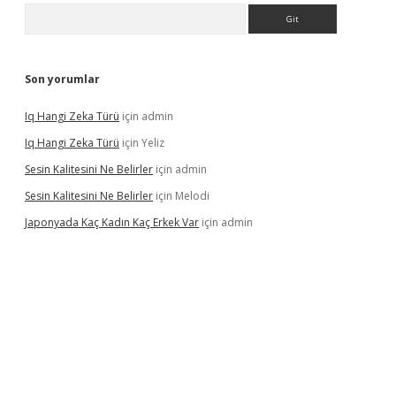
Arama
Son yorumlar
Iq Hangi Zeka Türü
için
admin
Iq Hangi Zeka Türü
için
Yeliz
Sesin Kalitesini Ne Belirler
için
admin
Sesin Kalitesini Ne Belirler
için
Melodi
Japonyada Kaç Kadın Kaç Erkek Var
için
admin
iabella