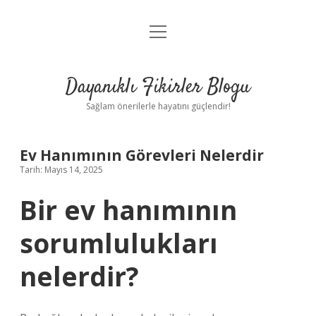
menüyü
Anasayfa
aç
Gizlilik Politikası
Dayanıklı Fikirler Blogu
Yasal Uyarı
Sağlam önerilerle hayatını güçlendir!
Hakkımızda
Ev Hanımının Görevleri Nelerdir
Tarih: Mayıs 14, 2025
Bir ev hanımının
sorumlulukları
nelerdir?