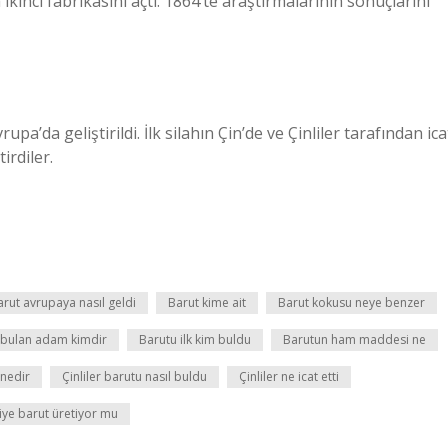
 ikinci fabrikasını açtı. 1864’te araştırmalarının sonuçlarını
a’da geliştirildi. İlk silahın Çin’de ve Çinliler tarafından ica
irdiler.
arut avrupaya nasıl geldi
Barut kime ait
Barut kokusu neye benzer
 bulan adam kimdir
Barutu ilk kim buldu
Barutun ham maddesi ne
 nedir
Çinliler barutu nasıl buldu
Çinliler ne icat etti
iye barut üretiyor mu