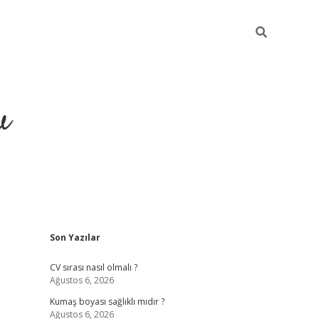
u
Sidebar
Son Yazılar
piabella
CV sırası nasıl olmalı ?
Ağustos 6, 2026
Kumaş boyası sağlıklı mıdır ?
Ağustos 6, 2026