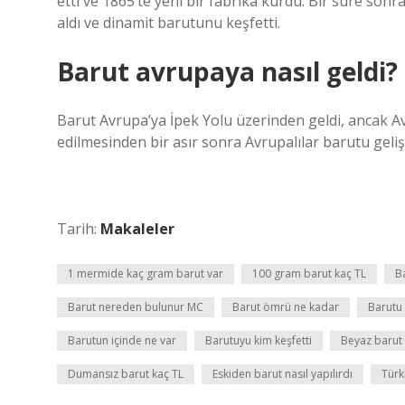
etti ve 1865’te yeni bir fabrika kurdu. Bir süre sonra
aldı ve dinamit barutunu keşfetti.
Barut avrupaya nasıl geldi?
Barut Avrupa’ya İpek Yolu üzerinden geldi, ancak Avrup
edilmesinden bir asır sonra Avrupalılar barutu gelişt
Tarih:
Makaleler
1 mermide kaç gram barut var
100 gram barut kaç TL
B
Barut nereden bulunur MC
Barut ömrü ne kadar
Barutu
Barutun içinde ne var
Barutuyu kim keşfetti
Beyaz barut
Dumansız barut kaç TL
Eskiden barut nasıl yapılırdı
Türk