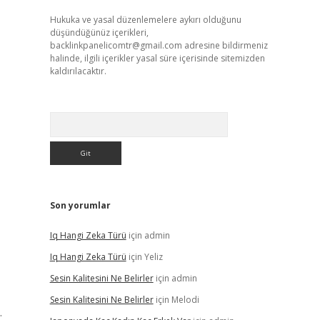
Hukuka ve yasal düzenlemelere aykırı olduğunu
düşündüğünüz içerikleri,
backlinkpanelicomtr@gmail.com
adresine bildirmeniz
halinde, ilgili içerikler yasal süre içerisinde sitemizden
kaldırılacaktır.
Arama
Son yorumlar
Iq Hangi Zeka Türü
için
admin
Iq Hangi Zeka Türü
için
Yeliz
Sesin Kalitesini Ne Belirler
için
admin
Sesin Kalitesini Ne Belirler
için
Melodi
.