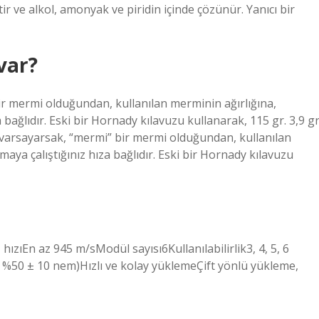
tir ve alkol, amonyak ve piridin içinde çözünür. Yanıcı bir
var?
ir mermi olduğundan, kullanılan merminin ağırlığına,
 bağlıdır. Eski bir Hornady kılavuzu kullanarak, 115 gr. 3,9 g
i varsayarsak, “mermi” bir mermi olduğundan, kullanılan
aya çalıştığınız hıza bağlıdır. Eski bir Hornady kılavuzu
zıEn az 945 m/sModül sayısı6Kullanılabilirlik3, 4, 5, 6
ve %50 ± 10 nem)Hızlı ve kolay yüklemeÇift yönlü yükleme,