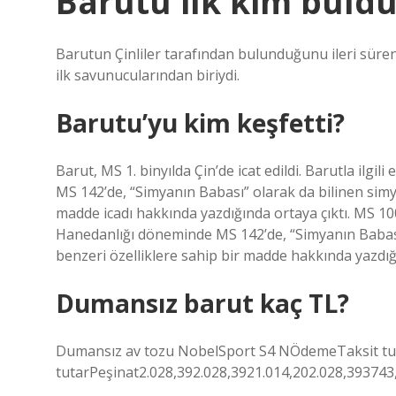
Barutu ilk kim buld
Barutun Çinliler tarafından bulunduğunu ileri süren
ilk savunucularından biriydi.
Barutu’yu kim keşfetti?
Barut, MS 1. binyılda Çin’de icat edildi. Barutla il
MS 142’de, “Simyanın Babası” olarak da bilinen simy
madde icadı hakkında yazdığında ortaya çıktı. MS 10
Hanedanlığı döneminde MS 142’de, “Simyanın Babası”
benzeri özelliklere sahip bir madde hakkında yazdığı
Dumansız barut kaç TL?
Dumansız av tozu NobelSport S4 NÖdemeTaksit t
tutarPeşinat2.028,392.028,3921.014,202.028,393743