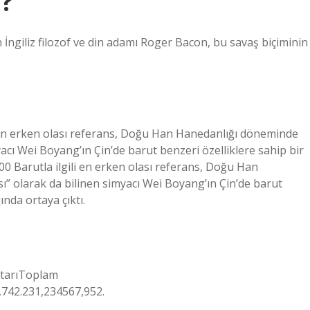
u?
 İngiliz filozof ve din adamı Roger Bacon, bu savaş biçiminin
gili en erken olası referans, Doğu Han Hanedanlığı döneminde
acı Wei Boyang’ın Çin’de barut benzeri özelliklere sahip bir
00 Barutla ilgili en erken olası referans, Doğu Han
 olarak da bilinen simyacı Wei Boyang’ın Çin’de barut
nda ortaya çıktı.
utarıToplam
,742.231,234567,952.