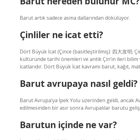
Barut nereden bulunur MC?
Barut artık sadece asma dallarından dökülüyor.
Çinliler ne icat etti?
Dört Büyük İcat (Çince (basitleştirilmiş): 四大发明; Ç
kültüründe tarihi önemleri ve antik Çin’in ileri bili
icatlarıdır. Dört Büyük İcat kavramı barut, kağıt, ma
Barut avrupaya nasıl geldi?
Barut Avrupa’ya İpek Yolu üzerinden geldi, ancak Avrup
edilmesinden bir asır sonra Avrupalılar barutu gelişt
Barutun içinde ne var?