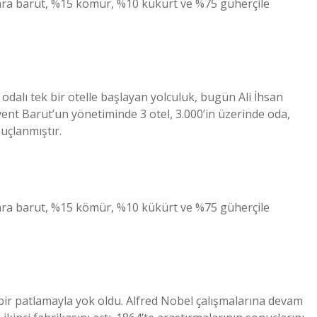
kara barut, %15 kömür, %10 kükürt ve %75 güherçile
odalı tek bir otelle başlayan yolculuk, bugün Ali İhsan
ent Barut’un yönetiminde 3 otel, 3.000’in üzerinde oda,
uçlanmıştır.
kara barut, %15 kömür, %10 kükürt ve %75 güherçile
bir patlamayla yok oldu. Alfred Nobel çalışmalarına devam