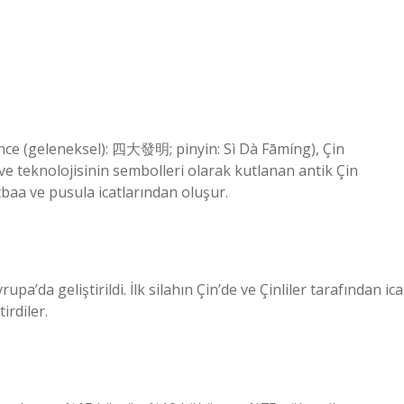
ince (geleneksel): 四大發明; pinyin: Sì Dà Fāmíng), Çin
m ve teknolojisinin sembolleri olarak kutlanan antik Çin
tbaa ve pusula icatlarından oluşur.
a’da geliştirildi. İlk silahın Çin’de ve Çinliler tarafından ica
irdiler.