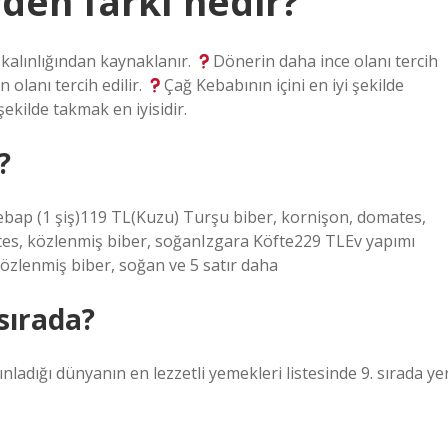
den farkı nedir?
 kalınlığından kaynaklanır.
Dönerin daha ince olanı tercih
 olanı tercih edilir.
Çağ Kebabının içini en iyi şekilde
ekilde takmak en iyisidir.
?
ebap (1 şiş)119 TL(Kuzu) Turşu biber, kornişon, domates,
es, közlenmiş biber, soğanIzgara Köfte229 TLEv yapımı
özlenmiş biber, soğan ve 5 satır daha
sırada?
nladığı dünyanın en lezzetli yemekleri listesinde 9. sırada ye