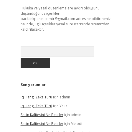
Hukuka ve yasal düzenlemelere aykırı olduğunu
düşündüğünüz içerikleri,
backlinkpanelicomtr@gmail.com
adresine bildirmeniz
halinde, ilgili içerikler yasal süre içerisinde sitemizden
kaldırılacaktır.
Arama
Son yorumlar
Iq Hangi Zeka Türü
için
admin
Iq Hangi Zeka Türü
için
Yeliz
Sesin Kalitesini Ne Belirler
için
admin
Sesin Kalitesini Ne Belirler
için
Melodi