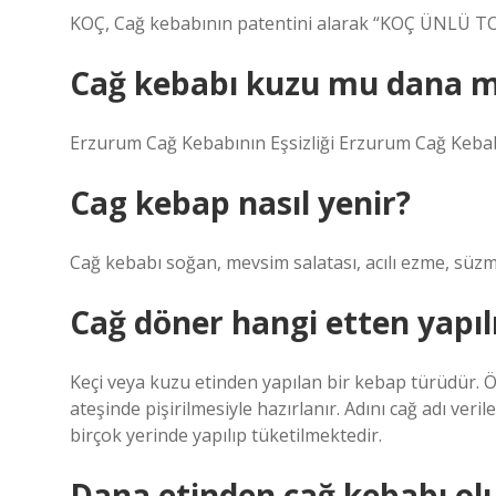
KOÇ, Cağ kebabının patentini alarak “KOÇ ÜNLÜ T
Cağ kebabı kuzu mu dana m
Erzurum Cağ Kebabının Eşsizliği Erzurum Cağ Kebabın
Cag kebap nasıl yenir?
Cağ kebabı soğan, mevsim salatası, acılı ezme, süzme
Cağ döner hangi etten yapıl
Keçi veya kuzu etinden yapılan bir kebap türüdür. Ö
ateşinde pişirilmesiyle hazırlanır. Adını cağ adı ver
birçok yerinde yapılıp tüketilmektedir.
Dana etinden cağ kebabı ol