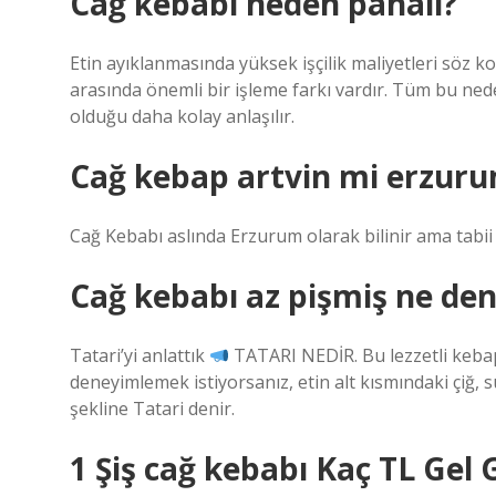
Cağ kebabı neden pahalı?
Etin ayıklanmasında yüksek işçilik maliyetleri söz k
arasında önemli bir işleme farkı vardır. Tüm bu ne
olduğu daha kolay anlaşılır.
Cağ kebap artvin mi erzur
Cağ Kebabı aslında Erzurum olarak bilinir ama tabii k
Cağ kebabı az pişmiş ne den
Tatari’yi anlattık
TATARI NEDİR. Bu lezzetli kebap 
deneyimlemek istiyorsanız, etin alt kısmındaki çiğ, 
şekline Tatari denir.
1 Şiş cağ kebabı Kaç TL Gel 