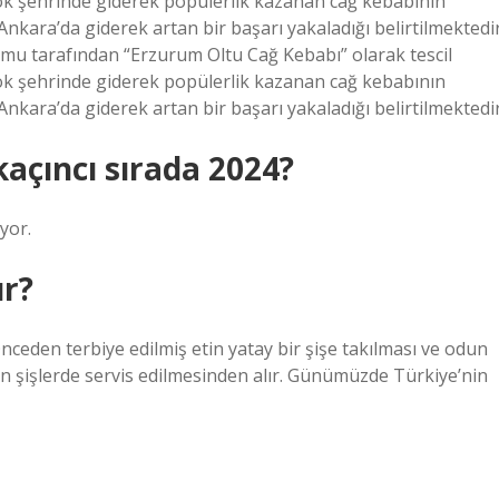
irçok şehrinde giderek popülerlik kazanan cağ kebabının
nkara’da giderek artan bir başarı yakaladığı belirtilmektedir
mu tarafından “Erzurum Oltu Cağ Kebabı” olarak tescil
irçok şehrinde giderek popülerlik kazanan cağ kebabının
nkara’da giderek artan bir başarı yakaladığı belirtilmektedir
açıncı sırada 2024?
yor.
ır?
nceden terbiye edilmiş etin yatay bir şişe takılması ve odun
ilen şişlerde servis edilmesinden alır. Günümüzde Türkiye’nin