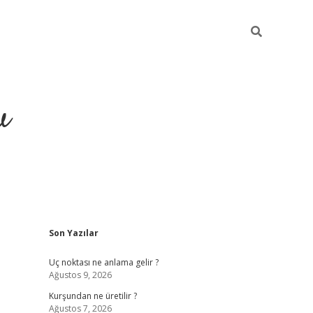
u
Sidebar
Son Yazılar
piabella
Uç noktası ne anlama gelir ?
Ağustos 9, 2026
Kurşundan ne üretilir ?
Ağustos 7, 2026