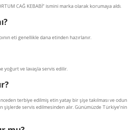
ORTUM CAĞ KEBABİ” ismini marka olarak korumaya aldı.
ı?
ın eti genellikle dana etinden hazırlanır.
 yoğurt ve lavaşla servis edilir.
ır?
nceden terbiye edilmiş etin yatay bir şişe takılması ve odun
ilen şişlerde servis edilmesinden alır. Günümüzde Türkiye’nin
ur mu?