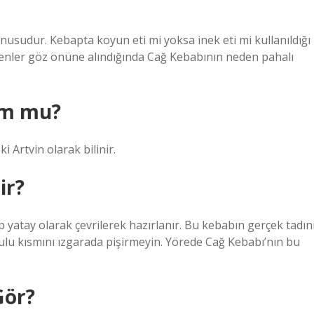
onusudur. Kebapta koyun eti mi yoksa inek eti mi kullanıldığı
denler göz önüne alındığında Cağ Kebabının neden pahalı
um mu?
i Artvin olarak bilinir.
ir?
yatay olarak çevrilerek hazırlanır. Bu kebabın gerçek tadın
sulu kısmını ızgarada pişirmeyin. Yörede Cağ Kebabı’nın bu
Gör?