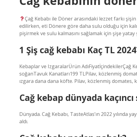
Cağ kebabının döner
Çağ Kebabı ile Döner arasındaki lezzet farkı şişin
edilirken, eti Dönere göre daha sulu olduğu için kalın
pişirmek ve sulu kalmasını sağlamak için şişe yatay ş
1 Şiş cağ kebabı Kaç TL 2024
Kebaplar ve IzgaralarÜrün AdıFiyatİçindekilerÇağ K
soğanTavuk Kanatları199 TLPilav, közlenmiş domat
ızgara dana dana köfte. Pilav, közlenmiş domates, k
Cağ kebap dünyada kaçıncı 
Dünyada. Cağ Kebabı, TasteAtlas’ın 2022 yılında yayı
aldı.