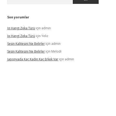
Son yorumlar
Iq Hangi Zeka Türü
için
admin
Iq Hangi Zeka Türü
için
Yeliz
Sesin Kalitesini Ne Belirler
için
admin
Sesin Kalitesini Ne Belirler
için
Melodi
Japonyada Kaç Kadın Kaç Erkek Var
için
admin
bella