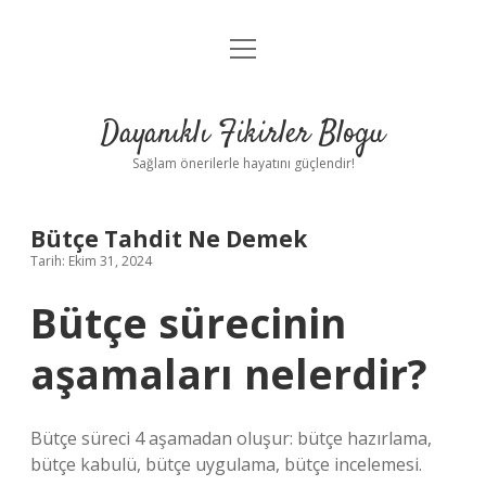
menüyü
Anasayfa
aç
Gizlilik Politikası
Dayanıklı Fikirler Blogu
Yasal Uyarı
Sağlam önerilerle hayatını güçlendir!
Hakkımızda
Bütçe Tahdit Ne Demek
Tarih: Ekim 31, 2024
Bütçe sürecinin
aşamaları nelerdir?
Bütçe süreci 4 aşamadan oluşur: bütçe hazırlama,
bütçe kabulü, bütçe uygulama, bütçe incelemesi.