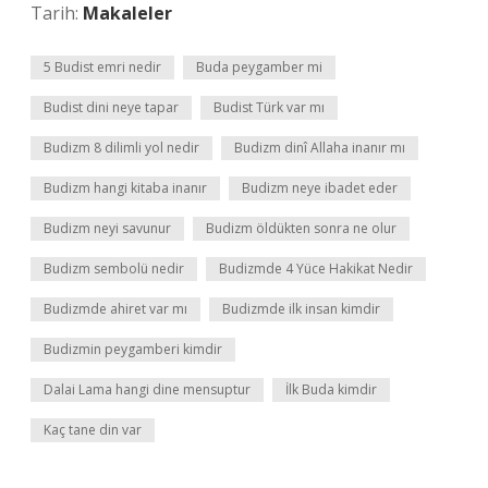
Tarih:
Makaleler
5 Budist emri nedir
Buda peygamber mi
Budist dini neye tapar
Budist Türk var mı
Budizm 8 dilimli yol nedir
Budizm dinî Allaha inanır mı
Budizm hangi kitaba inanır
Budizm neye ibadet eder
Budizm neyi savunur
Budizm öldükten sonra ne olur
Budizm sembolü nedir
Budizmde 4 Yüce Hakikat Nedir
Budizmde ahiret var mı
Budizmde ilk insan kimdir
Budizmin peygamberi kimdir
Dalai Lama hangi dine mensuptur
İlk Buda kimdir
Kaç tane din var