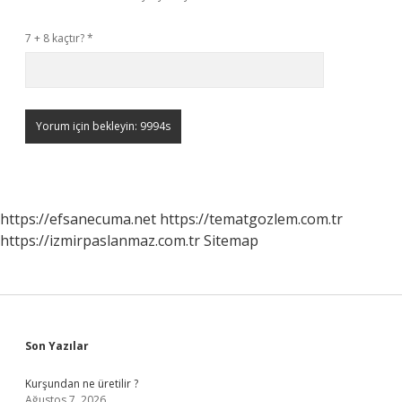
7 + 8 kaçtır?
*
https://efsanecuma.net
https://tematgozlem.com.tr
https://izmirpaslanmaz.com.tr
Sitemap
Sidebar
Son Yazılar
Kurşundan ne üretilir ?
Ağustos 7, 2026