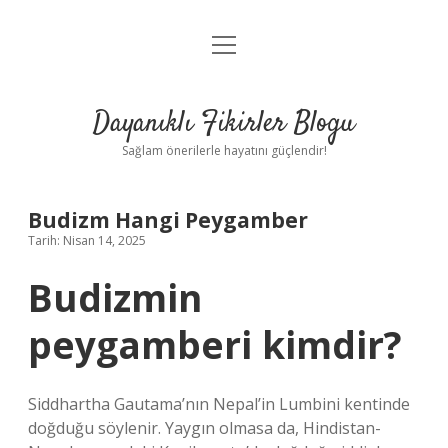
menüyü
Anasayfa
aç
Gizlilik Politikası
Dayanıklı Fikirler Blogu
Yasal Uyarı
Sağlam önerilerle hayatını güçlendir!
Hakkımızda
Budizm Hangi Peygamber
Tarih: Nisan 14, 2025
Budizmin
peygamberi kimdir?
Siddhartha Gautama’nın Nepal’in Lumbini kentinde
doğduğu söylenir. Yaygın olmasa da, Hindistan-