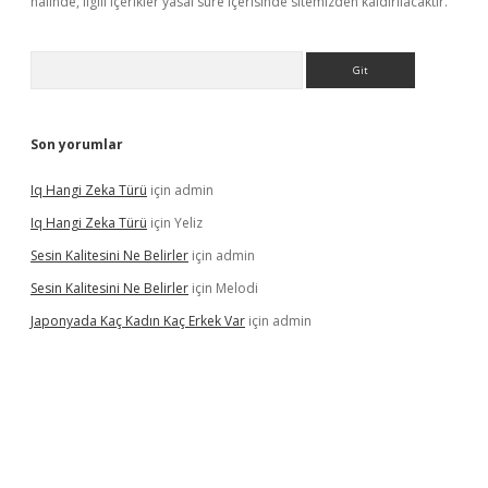
halinde, ilgili içerikler yasal süre içerisinde sitemizden kaldırılacaktır.
Arama
Son yorumlar
Iq Hangi Zeka Türü
için
admin
Iq Hangi Zeka Türü
için
Yeliz
Sesin Kalitesini Ne Belirler
için
admin
Sesin Kalitesini Ne Belirler
için
Melodi
Japonyada Kaç Kadın Kaç Erkek Var
için
admin