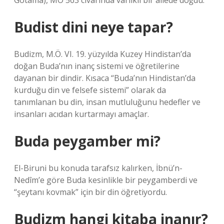
Gotama), MÖ 563 civarında varlıklı bir ailede doğdu.
Budist dini neye tapar?
Budizm, M.Ö. VI. 19. yüzyılda Kuzey Hindistan’da
doğan Buda’nın inanç sistemi ve öğretilerine
dayanan bir dindir. Kısaca “Buda’nın Hindistan’da
kurduğu din ve felsefe sistemi” olarak da
tanımlanan bu din, insan mutluluğunu hedefler ve
insanları acıdan kurtarmayı amaçlar.
Buda peygamber mi?
El-Biruni bu konuda tarafsız kalırken, İbnü’n-
Nedîm’e göre Buda kesinlikle bir peygamberdi ve
“şeytanı kovmak” için bir din öğretiyordu.
Budizm hangi kitaba inanır?