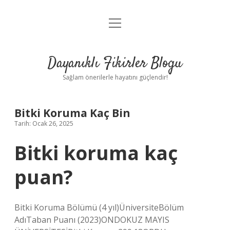
menüyü
Anasayfa
aç
Gizlilik Politikası
Dayanıklı Fikirler Blogu
Yasal Uyarı
Sağlam önerilerle hayatını güçlendir!
Hakkımızda
Bitki Koruma Kaç Bin
Tarih: Ocak 26, 2025
Bitki koruma kaç
puan?
Bitki Koruma Bölümü (4 yıl)ÜniversiteBölüm
AdıTaban Puanı (2023)ONDOKUZ MAYIS