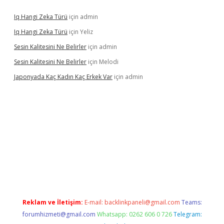
Iq Hangi Zeka Türü
için
admin
Iq Hangi Zeka Türü
için
Yeliz
Sesin Kalitesini Ne Belirler
için
admin
Sesin Kalitesini Ne Belirler
için
Melodi
Japonyada Kaç Kadın Kaç Erkek Var
için
admin
la
Reklam ve İletişim:
E-mail:
backlinkpaneli@gmail.com
Teams:
forumhizmeti@gmail.com
Whatsapp: 0262 606 0 726
Telegram: