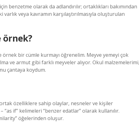
in benzetme olarak da adlandırılır; ortaklıkları bakımından
ki varlık veya kavramın karşılaştırılmasıyla oluşturulan
e örnek?
e örnek bir cümle kurmayı öğrenelim. Meyve yemeyi çok
ma ve armut gibi farklı meyveler alıyor. Okul malzemelerimi
tumu çantaya koydum.
ortak özelliklere sahip olaylar, nesneler ve kişiler
 – “as if” kelimeleri “benzer edatlar” olarak kullanılır.
milarity” öğelerinden oluşur.