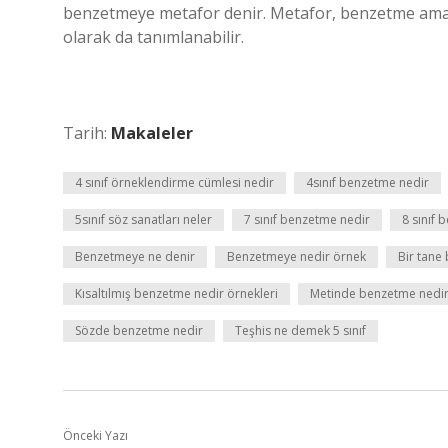
benzetmeye metafor denir. Metafor, benzetme amacı
olarak da tanımlanabilir.
Tarih:
Makaleler
4 sınıf örneklendirme cümlesi nedir
4sınıf benzetme nedir
5sınıf söz sanatları neler
7 sınıf benzetme nedir
8 sınıf 
Benzetmeye ne denir
Benzetmeye nedir örnek
Bir tane
Kısaltılmış benzetme nedir örnekleri
Metinde benzetme nedi
Sözde benzetme nedir
Teşhis ne demek 5 sınıf
Önceki Yazı