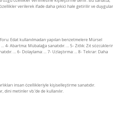
a özgü özellikler verilmesine kişileştirme denir. Bu sanatta,
zellikler verilerek ifade daha çekici hale getirilir ve duygula
foru: Edat kullanılmadan yapılan benzetmelere Mürsel
… 4- Abartma: Mübalağa sanatıdır. … 5- Zıtlık: Zıt sözcükleri
anatıdır. … 6- Dolaylama: … 7- Uzlaştırma: … 8- Tekrar: Daha
ıkları insan özellikleriyle kişiselleştirme sanatıdır.
, dini metinler vb.’de de kullanılır.