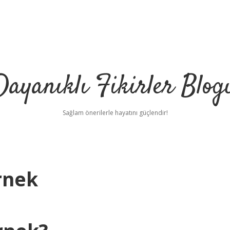
Dayanıklı Fikirler Blog
Sağlam önerilerle hayatını güçlendir!
rnek