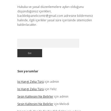
Hukuka ve yasal düzenlemelere aykırı olduğunu
düşündüğünüz içerikleri,
backlinkpanelicomtr@gmail.com
adresine bildirmeniz
halinde, ilgili içerikler yasal süre içerisinde sitemizden
kaldırılacaktır.
Arama
Son yorumlar
Iq Hangi Zeka Türü
için
admin
Iq Hangi Zeka Türü
için
Yeliz
Sesin Kalitesini Ne Belirler
için
admin
Sesin Kalitesini Ne Belirler
için
Melodi