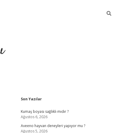
u
Sidebar
Son Yazılar
piabella
Kumaş boyası sağlıklı mıdır ?
Ağustos 6, 2026
Aveeno hayvan deneyleri yapıyor mu ?
Ağustos 5, 2026