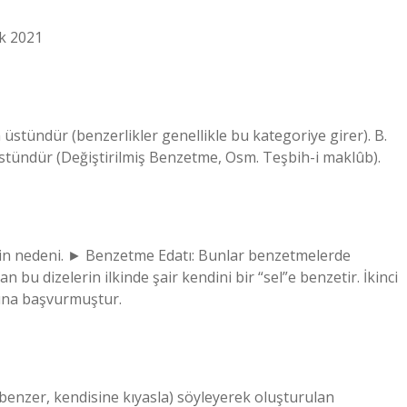
ak 2021
stündür (benzerlikler genellikle bu kategoriye girer). B.
tündür (Değiştirilmiş Benzetme, Osm. Teşbih-i maklûb).
in nedeni. ► Benzetme Edatı: Bunlar benzetmelerde
an bu dizelerin ilkinde şair kendini bir “sel”e benzetir. İkinci
tına başvurmuştur.
benzer, kendisine kıyasla) söyleyerek oluşturulan