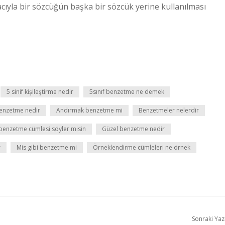
yla bir sözcüğün başka bir sözcük yerine kullanılması
5 sinif kişileştirme nedir
5sınıf benzetme ne demek
benzetme nedir
Andırmak benzetme mi
Benzetmeler nelerdir
 benzetme cümlesi söyler misin
Güzel benzetme nedir
r
Mis gibi benzetme mi
Örneklendirme cümleleri ne örnek
Sonraki Yaz