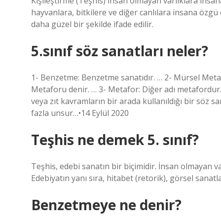
Kişileştirme (Teşhis) İnsan olmayan varlıklara insan
hayvanlara, bitkilere ve diğer canlılara insana özgü ö
daha güzel bir şekilde ifade edilir.
5.sınıf söz sanatları neler?
1- Benzetme: Benzetme sanatıdır. … 2- Mürsel Meta
Metaforu denir. … 3- Metafor: Diğer adı metafordur. 
veya zıt kavramların bir arada kullanıldığı bir söz s
fazla unsur…•14 Eylül 2020
Teşhis ne demek 5. sınıf?
Teşhis, edebi sanatın bir biçimidir. İnsan olmayan varl
Edebiyatın yanı sıra, hitabet (retorik), görsel sanatlar
Benzetmeye ne denir?