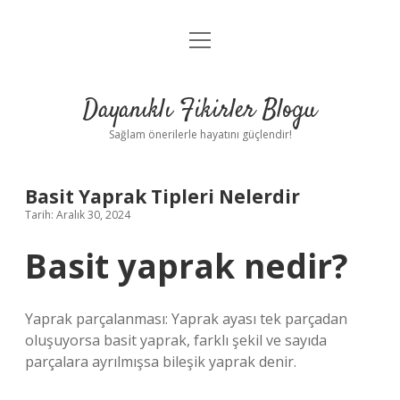
menüyü
Anasayfa
aç
Gizlilik Politikası
Dayanıklı Fikirler Blogu
Yasal Uyarı
Sağlam önerilerle hayatını güçlendir!
Hakkımızda
Basit Yaprak Tipleri Nelerdir
Tarih: Aralık 30, 2024
Basit yaprak nedir?
Yaprak parçalanması: Yaprak ayası tek parçadan
oluşuyorsa basit yaprak, farklı şekil ve sayıda
parçalara ayrılmışsa bileşik yaprak denir.