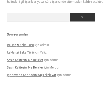
halinde, ilgili içerikler yasal süre içerisinde sitemizden kaldırılacaktır.
Arama
Son yorumlar
Iq Hangi Zeka Türü
için
admin
Iq Hangi Zeka Türü
için
Yeliz
Sesin Kalitesini Ne Belirler
için
admin
Sesin Kalitesini Ne Belirler
için
Melodi
Japonyada Kaç Kadın Kaç Erkek Var
için
admin