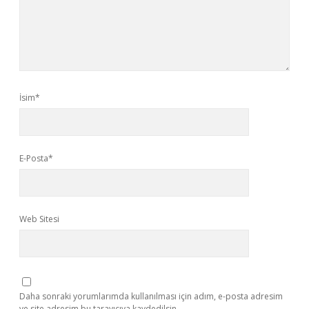
İsim*
E-Posta*
Web Sitesi
Daha sonraki yorumlarımda kullanılması için adım, e-posta adresim
ve site adresim bu tarayıcıya kaydedilsin.