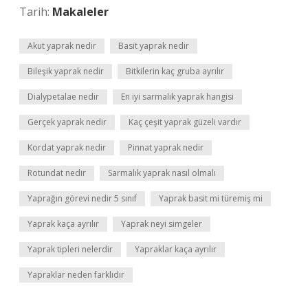
Tarih:
Makaleler
Akut yaprak nedir
Basit yaprak nedir
Bileşik yaprak nedir
Bitkilerin kaç gruba ayrılır
Dialypetalae nedir
En iyi sarmalık yaprak hangisi
Gerçek yaprak nedir
Kaç çeşit yaprak güzeli vardır
Kordat yaprak nedir
Pinnat yaprak nedir
Rotundat nedir
Sarmalık yaprak nasıl olmalı
Yaprağın görevi nedir 5 sınıf
Yaprak basit mi türemiş mi
Yaprak kaça ayrılır
Yaprak neyi simgeler
Yaprak tipleri nelerdir
Yapraklar kaça ayrılır
Yapraklar neden farklıdır