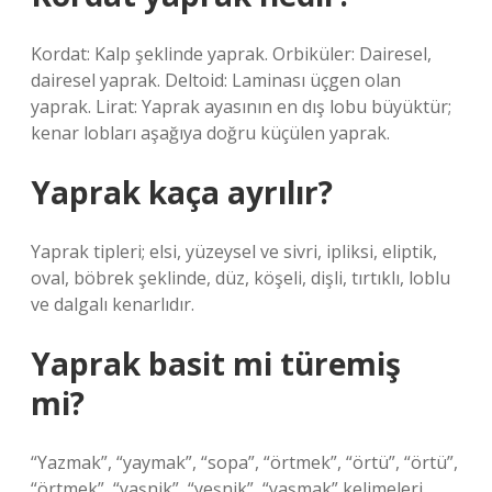
Kordat: Kalp şeklinde yaprak. Orbiküler: Dairesel,
dairesel yaprak. Deltoid: Laminası üçgen olan
yaprak. Lirat: Yaprak ayasının en dış lobu büyüktür;
kenar lobları aşağıya doğru küçülen yaprak.
Yaprak kaça ayrılır?
Yaprak tipleri; elsi, yüzeysel ve sivri, ipliksi, eliptik,
oval, böbrek şeklinde, düz, köşeli, dişli, tırtıklı, loblu
ve dalgalı kenarlıdır.
Yaprak basit mi türemiş
mi?
“Yazmak”, “yaymak”, “sopa”, “örtmek”, “örtü”, “örtü”,
“örtmek”, “yaşnik”, “yeşnik”, “yaşmak” kelimeleri