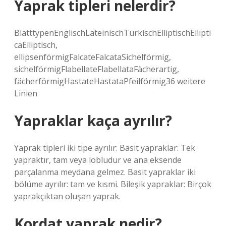
Yaprak tipleri nelerdir?
BlatttypenEnglischLateinischTürkischElliptischEllipti
caElliptisch,
ellipsenförmigFalcateFalcataSichelförmig,
sichelförmigFlabellateFlabellataFächerartig,
fächerförmigHastateHastataPfeilförmig36 weitere
Linien
Yapraklar kaça ayrılır?
Yaprak tipleri iki tipe ayrılır: Basit yapraklar: Tek
yapraktır, tam veya lobludur ve ana eksende
parçalanma meydana gelmez. Basit yapraklar iki
bölüme ayrılır: tam ve kısmi. Bileşik yapraklar: Birçok
yaprakçıktan oluşan yaprak.
Kordat yaprak nedir?