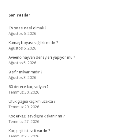
Sidebar
Son Yazılar
CV sırası nasıl olmalı ?
Ağustos 6, 2026
Kumaş boyası sağlıklı mıdır ?
Ağustos 6, 2026
Aveeno hayvan deneyleri yapıyor mu ?
Ağustos 5, 2026
9 sıfır milyar mıdır ?
Ağustos 3, 2026
60 derece kaç radyan ?
Temmuz 30, 2026
Ufuk çizgisi kaç km uzakta ?
Temmuz 29, 2026
Koç erkeği sevdiğini kıskanır mı ?
Temmuz 27, 2026
Kaç çeşit istavrit vardır ?
Temmuz 25, 2026