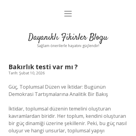
menüyü
Anasayfa
aç
Gizlilik Politikası
Dayanıklı Fikirler Blogu
Yasal Uyarı
Sağlam önerilerle hayatını güçlendir!
Hakkımızda
Bakırlık testi var mı ?
Tarih: Şubat 10, 2026
Güç, Toplumsal Düzen ve İktidar: Bugünün
Demokrasi Tartışmalarına Analitik Bir Bakış
İktidar, toplumsal düzenin temelini oluşturan
kavramlardan biridir. Her toplum, kendini oluşturan
bir güç dinamiği üzerine şekillenir. Peki, bu güç nasıl
oluşur ve hangi unsurlar, toplumsal yapıyı