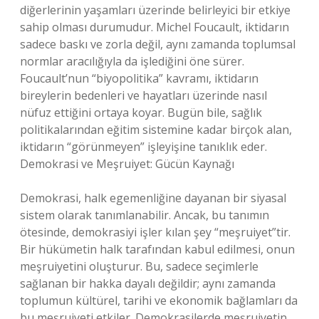
diğerlerinin yaşamları üzerinde belirleyici bir etkiye
sahip olması durumudur. Michel Foucault, iktidarın
sadece baskı ve zorla değil, aynı zamanda toplumsal
normlar aracılığıyla da işlediğini öne sürer.
Foucault’nun “biyopolitika” kavramı, iktidarın
bireylerin bedenleri ve hayatları üzerinde nasıl
nüfuz ettiğini ortaya koyar. Bugün bile, sağlık
politikalarından eğitim sistemine kadar birçok alan,
iktidarın “görünmeyen” işleyişine tanıklık eder.
Demokrasi ve Meşruiyet: Gücün Kaynağı
Demokrasi, halk egemenliğine dayanan bir siyasal
sistem olarak tanımlanabilir. Ancak, bu tanımın
ötesinde, demokrasiyi işler kılan şey “meşruiyet”tir.
Bir hükümetin halk tarafından kabul edilmesi, onun
meşruiyetini oluşturur. Bu, sadece seçimlerle
sağlanan bir hakka dayalı değildir; aynı zamanda
toplumun kültürel, tarihi ve ekonomik bağlamları da
bu meşruiyeti etkiler. Demokrasilerde meşruiyetin