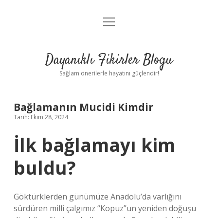
menüyü
Anasayfa
aç
Gizlilik Politikası
Dayanıklı Fikirler Blogu
Yasal Uyarı
Sağlam önerilerle hayatını güçlendir!
Hakkımızda
Bağlamanın Mucidi Kimdir
Tarih: Ekim 28, 2024
İlk bağlamayı kim
buldu?
Göktürklerden günümüze Anadolu’da varlığını
sürdüren milli çalgımız “Kopuz”un yeniden doğuşu