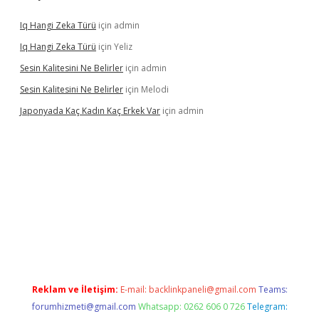
Iq Hangi Zeka Türü
için
admin
Iq Hangi Zeka Türü
için
Yeliz
Sesin Kalitesini Ne Belirler
için
admin
Sesin Kalitesini Ne Belirler
için
Melodi
Japonyada Kaç Kadın Kaç Erkek Var
için
admin
bella
Reklam ve İletişim:
E-mail:
backlinkpaneli@gmail.com
Teams:
forumhizmeti@gmail.com
Whatsapp: 0262 606 0 726
Telegram: