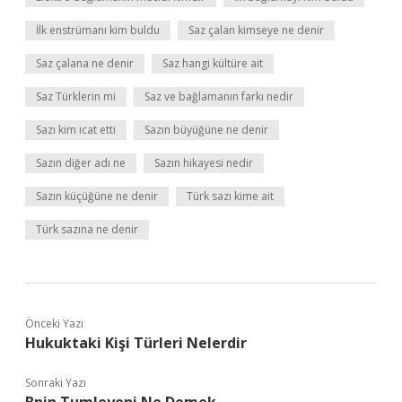
İlk enstrümanı kim buldu
Saz çalan kimseye ne denir
Saz çalana ne denir
Saz hangi kültüre ait
Saz Türklerin mi
Saz ve bağlamanın farkı nedir
Sazı kim icat etti
Sazın büyüğüne ne denir
Sazın diğer adı ne
Sazın hikayesi nedir
Sazın küçüğüne ne denir
Türk sazı kime ait
Türk sazına ne denir
Önceki Yazı
Hukuktaki Kişi Türleri Nelerdir
Sonraki Yazı