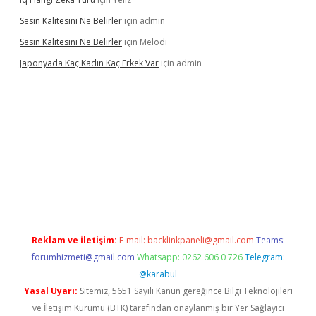
Sesin Kalitesini Ne Belirler
için
admin
Sesin Kalitesini Ne Belirler
için
Melodi
Japonyada Kaç Kadın Kaç Erkek Var
için
admin
bella
Reklam ve İletişim:
E-mail:
backlinkpaneli@gmail.com
Teams:
forumhizmeti@gmail.com
Whatsapp: 0262 606 0 726
Telegram:
@karabul
Yasal Uyarı:
Sitemiz, 5651 Sayılı Kanun gereğince Bilgi Teknolojileri
ve İletişim Kurumu (BTK) tarafından onaylanmış bir Yer Sağlayıcı