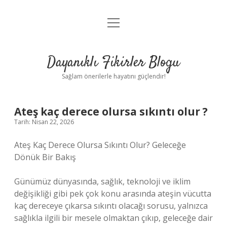
menüyü
Anasayfa
aç
Gizlilik Politikası
Dayanıklı Fikirler Blogu
Yasal Uyarı
Sağlam önerilerle hayatını güçlendir!
Hakkımızda
Ateş kaç derece olursa sıkıntı olur ?
Tarih: Nisan 22, 2026
Ateş Kaç Derece Olursa Sıkıntı Olur? Geleceğe
Dönük Bir Bakış
Günümüz dünyasında, sağlık, teknoloji ve iklim
değişikliği gibi pek çok konu arasında ateşin vücutta
kaç dereceye çıkarsa sıkıntı olacağı sorusu, yalnızca
sağlıkla ilgili bir mesele olmaktan çıkıp, geleceğe dair