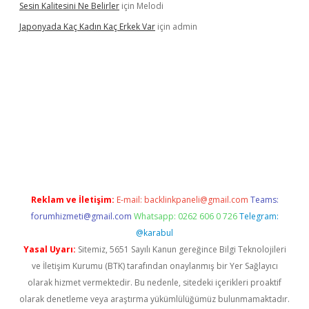
Sesin Kalitesini Ne Belirler
için
Melodi
Japonyada Kaç Kadın Kaç Erkek Var
için
admin
bella
Reklam ve İletişim:
E-mail:
backlinkpaneli@gmail.com
Teams:
forumhizmeti@gmail.com
Whatsapp: 0262 606 0 726
Telegram:
@karabul
Yasal Uyarı:
Sitemiz, 5651 Sayılı Kanun gereğince Bilgi Teknolojileri
ve İletişim Kurumu (BTK) tarafından onaylanmış bir Yer Sağlayıcı
olarak hizmet vermektedir. Bu nedenle, sitedeki içerikleri proaktif
olarak denetleme veya araştırma yükümlülüğümüz bulunmamaktadır.