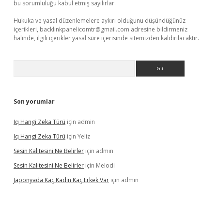
bu sorumluluğu kabul etmiş sayılırlar.
Hukuka ve yasal düzenlemelere aykırı olduğunu düşündüğünüz
içerikleri,
backlinkpanelicomtr@gmail.com
adresine bildirmeniz
halinde, ilgili içerikler yasal süre içerisinde sitemizden kaldırılacaktır.
Arama
Son yorumlar
Iq Hangi Zeka Türü
için
admin
Iq Hangi Zeka Türü
için
Yeliz
Sesin Kalitesini Ne Belirler
için
admin
Sesin Kalitesini Ne Belirler
için
Melodi
Japonyada Kaç Kadın Kaç Erkek Var
için
admin