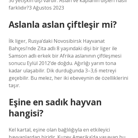
30 yetişkin dişi vardır. Aslan ve kaplanın dişleri nasıl
farklıdır?3 Ağustos 2023
Aslanla aslan çiftleşir mi?
İlk liger, Rusya’daki Novosibirsk Hayvanat
Bahçesi’nde Zita adlı 8 yaşındaki dişi bir liger ile
Samson adlı erkek bir Afrika aslanının çiftleşmesi
sonucu Eylül 2012’de doğdu. Ağırlığı yarım tona
kadar ulaşabilir. Dik durduğunda 3–3,6 metreyi
geçebilir. Bu melez, her iki ebeveynin de özelliklerini
taşır.
Eşine en sadık hayvan
hangisi?
Kel kartal, eşine olan bağlılığıyla en etkileyici
hayvanlardan biridir. Kuzey Amerika’da yaşayan bu