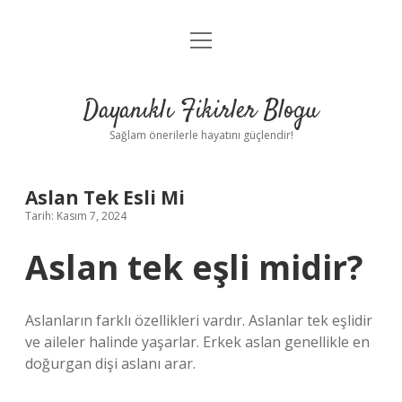
menüyü
Anasayfa
aç
Gizlilik Politikası
Dayanıklı Fikirler Blogu
Yasal Uyarı
Sağlam önerilerle hayatını güçlendir!
Hakkımızda
Aslan Tek Esli Mi
Tarih: Kasım 7, 2024
Aslan tek eşli midir?
Aslanların farklı özellikleri vardır. Aslanlar tek eşlidir
ve aileler halinde yaşarlar. Erkek aslan genellikle en
doğurgan dişi aslanı arar.