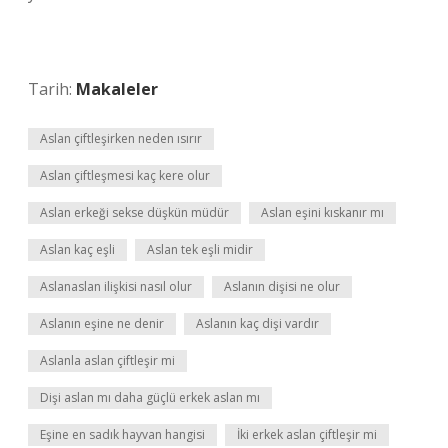
Tarih:
Makaleler
Aslan çiftleşirken neden ısırır
Aslan çiftleşmesi kaç kere olur
Aslan erkeği sekse düşkün müdür
Aslan eşini kıskanır mı
Aslan kaç eşli
Aslan tek eşli midir
Aslanaslan ilişkisi nasıl olur
Aslanın dişisi ne olur
Aslanın eşine ne denir
Aslanın kaç dişi vardır
Aslanla aslan çiftleşir mi
Dişi aslan mı daha güçlü erkek aslan mı
Eşine en sadık hayvan hangisi
İki erkek aslan çiftleşir mi