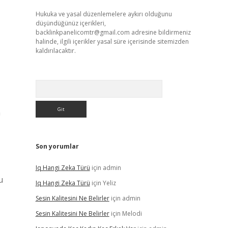
Hukuka ve yasal düzenlemelere aykırı olduğunu
düşündüğünüz içerikleri,
backlinkpanelicomtr@gmail.com
adresine bildirmeniz
halinde, ilgili içerikler yasal süre içerisinde sitemizden
kaldırılacaktır.
Arama
n
Son yorumlar
Iq Hangi Zeka Türü
için
admin
u
Iq Hangi Zeka Türü
için
Yeliz
Sesin Kalitesini Ne Belirler
için
admin
Sesin Kalitesini Ne Belirler
için
Melodi