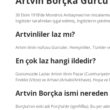
Artvin Borçka Gürc
30 Ekim 1918’de Mondros Antlaşması’nın imzalanma
İngilizler tarafından işgal edilmiş, İngilizlerin çeki
Artvinliler laz mı?
Artvin ilinin nüfusu Gürcüler, Hemşinliler, Türkler 
En çok laz hangi ildedir?
Günümüzde Lazlar Artvin ilinin Pazar (Cumhuriyetin 
Fındıklı (Vitze) ve Arhavi (Arkabi/Arkhave), Hopa ve
Artvin Borçka ismi nereden 
Borçka’nın eski adı Porçha’dır (ფორჩხა). Bu yer ad