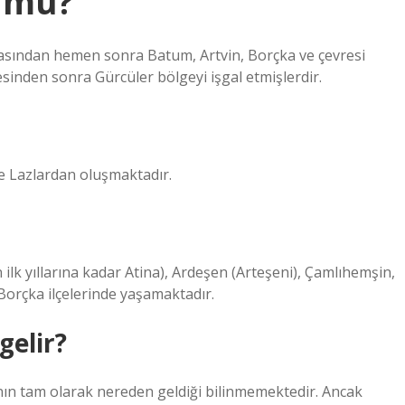
ü mü?
sından hemen sonra Batum, Artvin, Borçka ve çevresi
lmesinden sonra Gürcüler bölgeyi işgal etmişlerdir.
ve Lazlardan oluşmaktadır.
ilk yıllarına kadar Atina), Ardeşen (Arteşeni), Çamlıhemşin,
 Borçka ilçelerinde yaşamaktadır.
gelir?
ının tam olarak nereden geldiği bilinmemektedir. Ancak