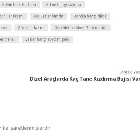
Artvin halkı Kürt mü
Artvin hangi soydan
vinliler laz mı
Asıl Lazlar kimdir
Borçka hangi dilde
dedir
Gürcüler laz mı
Gürcülerin kökeni Türk müdür
len nereli
Lazlar hangi soydan gelir
Sonraki Yaz
Dizel Araçlarda Kaç Tane Kızdırma Bujisi Va
*
ile işaretlenmişlerdir