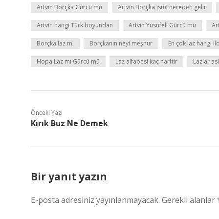
Artvin Borçka Gürcü mü
Artvin Borçka ismi nereden gelir
Artvin hangi Türk boyundan
Artvin Yusufeli Gürcü mü
Art
Borçka laz mı
Borçkanın neyi meşhur
En çok laz hangi il
Hopa Laz mı Gürcü mü
Laz alfabesi kaç harftir
Lazlar as
Önceki Yazı
Kırık Buz Ne Demek
Bir yanıt yazın
E-posta adresiniz yayınlanmayacak.
Gerekli alanlar