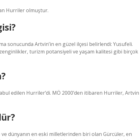
lan Hurriler olmuştur.
isi?
a sonucunda Artvin’in en güzel ilçesi belirlendi: Yusufeli.
zenginlikler, turizm potansiyeli ve yaşam kalitesi gibi birçok
n?
kabul edilen Hurriler’di. MÖ 2000’den itibaren Hurriler, Artvin
dür?
i ve dünyanın en eski milletlerinden biri olan Gürcüler, en