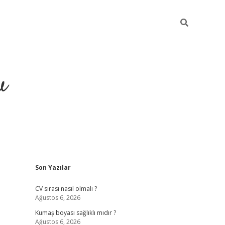
u
Sidebar
Son Yazılar
piabella
CV sırası nasıl olmalı ?
Ağustos 6, 2026
Kumaş boyası sağlıklı mıdır ?
Ağustos 6, 2026