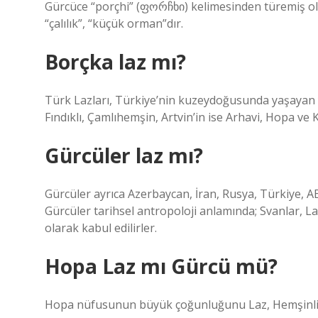
Gürcüce “porçhi” (ფორჩხი) kelimesinden türemiş ol
“çalılık”, “küçük orman”dır.
Borçka laz mı?
Türk Lazları, Türkiye’nin kuzeydoğusunda yaşayan ye
Fındıklı, Çamlıhemşin, Artvin’in ise Arhavi, Hopa ve 
Gürcüler laz mı?
Gürcüler ayrıca Azerbaycan, İran, Rusya, Türkiye, A
Gürcüler tarihsel antropoloji anlamında; Svanlar, La
olarak kabul edilirler.
Hopa Laz mı Gürcü mü?
Hopa nüfusunun büyük çoğunluğunu Laz, Hemşinli 