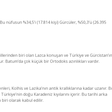
u nüfusun %34,5’i (17.814 kişi) Gürcüler, %50,3’ü (26.395
dillerinden biri olan Lazca konuşan ve Türkiye ve Gürcistan’ı
r. Batum’da çok küçük bir Ortodoks azınlıkları vardır.
eri, Kolhis ve Lazika’nın antik krallıklarına kadar uzanır. B
Türkiye’nin doğu Karadeniz kıyılarını içerir. Bu tarihi arka
biri olarak kabul edilir.