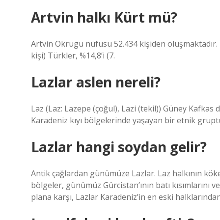
Artvin halkı Kürt mü?
Artvin Okrugu nüfusu 52.434 kişiden oluşmaktadır. B
kişi) Türkler, %14,8’i (7.
Lazlar aslen nereli?
Laz (Laz: Lazepe (çoğul), Lazi (tekil)) Güney Kafkas 
Karadeniz kıyı bölgelerinde yaşayan bir etnik gruptu
Lazlar hangi soydan gelir?
Antik çağlardan günümüze Lazlar. Laz halkının kökenl
bölgeler, günümüz Gürcistan’ının batı kısımlarını ve 
plana karşı, Lazlar Karadeniz’in en eski halklarından 