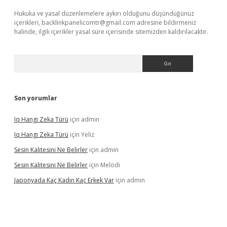
Hukuka ve yasal düzenlemelere aykırı olduğunu düşündüğünüz
içerikleri,
backlinkpanelicomtr@gmail.com
adresine bildirmeniz
halinde, ilgili içerikler yasal süre içerisinde sitemizden kaldırılacaktır.
Arama
Son yorumlar
Iq Hangi Zeka Türü
için
admin
Iq Hangi Zeka Türü
için
Yeliz
Sesin Kalitesini Ne Belirler
için
admin
Sesin Kalitesini Ne Belirler
için
Melodi
Japonyada Kaç Kadın Kaç Erkek Var
için
admin