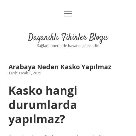
menüyü
Anasayfa
aç
Gizlilik Politikası
Dayanıklı Fikirler Blogu
Yasal Uyarı
Sağlam önerilerle hayatını güçlendir!
Hakkımızda
Arabaya Neden Kasko Yapılmaz
Tarih: Ocak 1, 2025
Kasko hangi
durumlarda
yapılmaz?