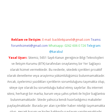
a
Reklam ve İletişim:
E-mail:
backlinkpaneli@gmail.com
Teams:
forumhizmeti@gmail.com
Whatsapp: 0262 606 0 726
Telegram:
@karabul
Yasal Uyarı:
Sitemiz, 5651 Sayılı Kanun gereğince Bilgi Teknolojileri
ve İletişim Kurumu (BTK) tarafından onaylanmış bir Yer Sağlayıcı
olarak hizmet vermektedir. Bu nedenle, sitedeki içerikleri proaktif
olarak denetleme veya araştırma yükümlülüğümüz bulunmamaktadır.
Ancak, üyelerimiz yazdıkları içeriklerin sorumluluğunu taşımakta olup,
siteye üye olarak bu sorumluluğu kabul etmiş sayılırlar. Bu internet
sitesi, herhangi bir marka, kurum veya şahıs şirketi ile hiçbir bağlantısı
bulunmamaktadır. Sitede yalnızca kendi hazırladığımız makaleler
paylaşılmaktadır. Burada yer alan içerikler haber niteliği taşımamakta
olup, gerçek kurum ve kişiler hakkında paylaşım yapılmamaktadır.