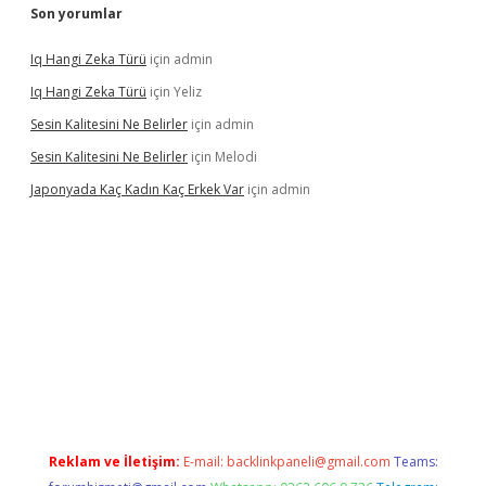
Son yorumlar
Iq Hangi Zeka Türü
için
admin
Iq Hangi Zeka Türü
için
Yeliz
Sesin Kalitesini Ne Belirler
için
admin
Sesin Kalitesini Ne Belirler
için
Melodi
Japonyada Kaç Kadın Kaç Erkek Var
için
admin
bella
Reklam ve İletişim:
E-mail:
backlinkpaneli@gmail.com
Teams: