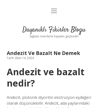
menüyü
Anasayfa
aç
Gizlilik Politikası
Dayanıklı Fikirler Blogu
Yasal Uyarı
Sağlam önerilerle hayatını güçlendir!
Hakkımızda
Andezit Ve Bazalt Ne Demek
Tarih: Ekim 14, 2024
Andezit ve bazalt
nedir?
Andezit, plütonik diyoritin ekstrüzyon eşdeğeri
olarak düşünülebilir. Andezit, ada yaylarındaki