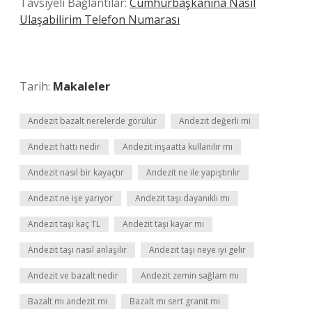
Tavsiyeli Bağlantılar:
Cumhurbaşkanına Nasıl
Ulaşabilirim Telefon Numarası
Tarih:
Makaleler
Andezit bazalt nerelerde görülür
Andezit değerli mi
Andezit hattı nedir
Andezit inşaatta kullanılır mı
Andezit nasıl bir kayaçtır
Andezit ne ile yapıştırılır
Andezit ne işe yarıyor
Andezit taşı dayanıklı mı
Andezit taşı kaç TL
Andezit taşı kayar mı
Andezit taşı nasıl anlaşılır
Andezit taşı neye iyi gelir
Andezit ve bazalt nedir
Andezit zemin sağlam mı
Bazalt mı andezit mi
Bazalt mı sert granit mi