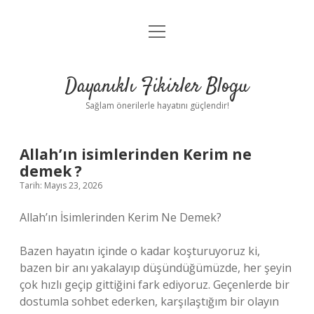
menüyü
Anasayfa
aç
Gizlilik Politikası
Dayanıklı Fikirler Blogu
Yasal Uyarı
Sağlam önerilerle hayatını güçlendir!
Hakkımızda
Allah’ın isimlerinden Kerim ne
demek ?
Tarih: Mayıs 23, 2026
Allah’ın İsimlerinden Kerim Ne Demek?
Bazen hayatın içinde o kadar koşturuyoruz ki,
bazen bir anı yakalayıp düşündüğümüzde, her şeyin
çok hızlı geçip gittiğini fark ediyoruz. Geçenlerde bir
dostumla sohbet ederken, karşılaştığım bir olayın