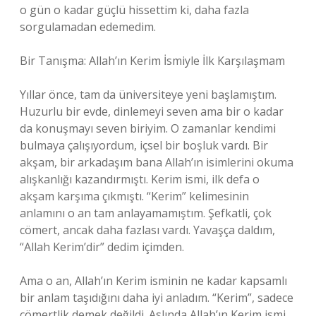
o gün o kadar güçlü hissettim ki, daha fazla
sorgulamadan edemedim.
Bir Tanışma: Allah’ın Kerim İsmiyle İlk Karşılaşmam
Yıllar önce, tam da üniversiteye yeni başlamıştım.
Huzurlu bir evde, dinlemeyi seven ama bir o kadar
da konuşmayı seven biriyim. O zamanlar kendimi
bulmaya çalışıyordum, içsel bir boşluk vardı. Bir
akşam, bir arkadaşım bana Allah’ın isimlerini okuma
alışkanlığı kazandırmıştı. Kerim ismi, ilk defa o
akşam karşıma çıkmıştı. “Kerim” kelimesinin
anlamını o an tam anlayamamıştım. Şefkatli, çok
cömert, ancak daha fazlası vardı. Yavaşça daldım,
“Allah Kerim’dir” dedim içimden.
Ama o an, Allah’ın Kerim isminin ne kadar kapsamlı
bir anlam taşıdığını daha iyi anladım. “Kerim”, sadece
cömertlik demek değildi. Aslında Allah’ın Kerim ismi,