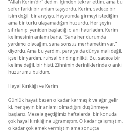
“Allah Kerim’dir” dedim. İçimden tekrar ettim, ama bu
sefer farklı bir anlam taşıyordu. Kerim, sadece bir
isim değil, bir arayıştı. Hayatımda girmeyi istediğim
ama bir türlü ulaşamadığım huzurdu. Her şeyin
sıfırlanıp, yeniden başladığı o anı hatırladım. Kerim
kelimesinin anlamı bana, “Sana her durumda
yardımcı olacağım, sana sonsuz merhametim var,”
diyordu. Ama bu yardım, para ya da dünya malı değil,
içsel bir yardım, ruhsal bir dinginlikti. Bu, sadece bir
kelime değil, bir histi. Zihnimin derinliklerinde o anki
huzurumu buldum.
Hayal Kırıklığı ve Kerim
Günlük hayat bazen o kadar karmaşık ve ağır gelir
ki, her şeyin bir anlamı olmadığını düşünmeye
başlarız. Mesela geçtiğimiz haftalarda, bir konuda
çok hayal kırıklığına uğramıştım. O kadar çalışmıştım,
o kadar çok emek vermiştim ama sonuçta