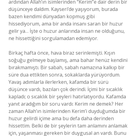
ardından Allah’ın isimlerinden “Kerim”e dair derin bir
düşünceye daldım. Kayseri’de yaşıyorum, burada
bazen kendimi dünyadan kopmuş gibi
hissediyorum, ama bir anda insanı saran bir huzur
gelir ya… İşte o huzur anlarında insan ne olduğunu,
ne hissettiğini sorgulamadan edemiyor.
Birkaç hafta önce, hava biraz serinlemişti. Kışın
soğuğu gelmeye başlamış, ama bahar henüz kendini
bırakmamıştı. Bir sabah, sabah namazına kalkıp bir
süre dua ettikten sonra, sokaklarda yürüyordum.
Yavaş adımlarla ilerlerken, kafamda bir sürü
düşünce vardı, bazıları çok derindi. İçimi bir sıcaklık
kapladı; o sıcaklık bir şeyleri hatırlatıyordu. Kafamda
yanıt aradığım bir soru vardı: Kerim ne demek? Her
zaman Allah’ın isimlerinden Kerim’i duyduğumda bir
huzur gelirdi içime ama bu defa daha derinden
hissettim. Belki de bir şeylerin tam anlamını anlamak
için, yaşanması gereken bir duygusal an vardı. Bunu