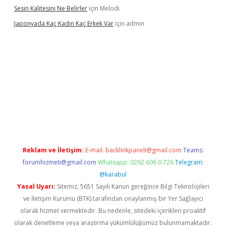
Sesin Kalitesini Ne Belirler
için
Melodi
Japonyada Kaç Kadın Kaç Erkek Var
için
admin
abella
Reklam ve İletişim:
E-mail:
backlinkpaneli@gmail.com
Teams:
forumhizmeti@gmail.com
Whatsapp: 0262 606 0 726
Telegram:
@karabul
Yasal Uyarı:
Sitemiz, 5651 Sayılı Kanun gereğince Bilgi Teknolojileri
ve İletişim Kurumu (BTK) tarafından onaylanmış bir Yer Sağlayıcı
olarak hizmet vermektedir. Bu nedenle, sitedeki içerikleri proaktif
olarak denetleme veya araştırma yükümlülüğümüz bulunmamaktadır.