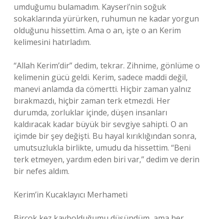
umduğumu bulamadım. Kayseri’nin soğuk
sokaklarında yürürken, ruhumun ne kadar yorgun
olduğunu hissettim. Ama o an, işte o an Kerim
kelimesini hatırladım.
“Allah Kerim’dir” dedim, tekrar. Zihnime, gönlüme o
kelimenin gücü geldi. Kerim, sadece maddi değil,
manevi anlamda da cömertti. Hiçbir zaman yalnız
bırakmazdı, hiçbir zaman terk etmezdi. Her
durumda, zorluklar içinde, düşen insanları
kaldıracak kadar büyük bir sevgiye sahipti. O an
içimde bir şey değişti. Bu hayal kırıklığından sonra,
umutsuzlukla birlikte, umudu da hissettim. “Beni
terk etmeyen, yardım eden biri var,” dedim ve derin
bir nefes aldım.
Kerim’in Kucaklayıcı Merhameti
Birçok kez kaybolduğumu düşündüm, ama her