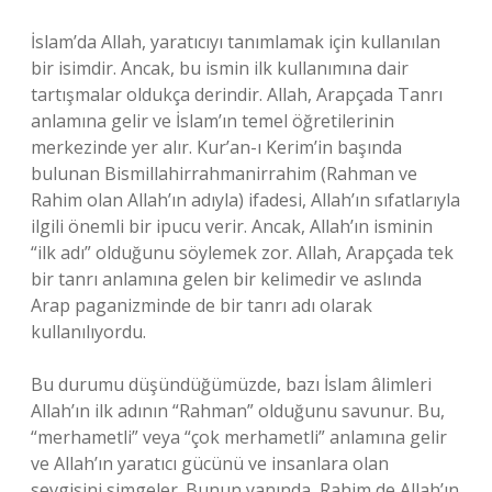
İslam’da Allah, yaratıcıyı tanımlamak için kullanılan
bir isimdir. Ancak, bu ismin ilk kullanımına dair
tartışmalar oldukça derindir. Allah, Arapçada Tanrı
anlamına gelir ve İslam’ın temel öğretilerinin
merkezinde yer alır. Kur’an-ı Kerim’in başında
bulunan Bismillahirrahmanirrahim (Rahman ve
Rahim olan Allah’ın adıyla) ifadesi, Allah’ın sıfatlarıyla
ilgili önemli bir ipucu verir. Ancak, Allah’ın isminin
“ilk adı” olduğunu söylemek zor. Allah, Arapçada tek
bir tanrı anlamına gelen bir kelimedir ve aslında
Arap paganizminde de bir tanrı adı olarak
kullanılıyordu.
Bu durumu düşündüğümüzde, bazı İslam âlimleri
Allah’ın ilk adının “Rahman” olduğunu savunur. Bu,
“merhametli” veya “çok merhametli” anlamına gelir
ve Allah’ın yaratıcı gücünü ve insanlara olan
sevgisini simgeler. Bunun yanında, Rahim de Allah’ın