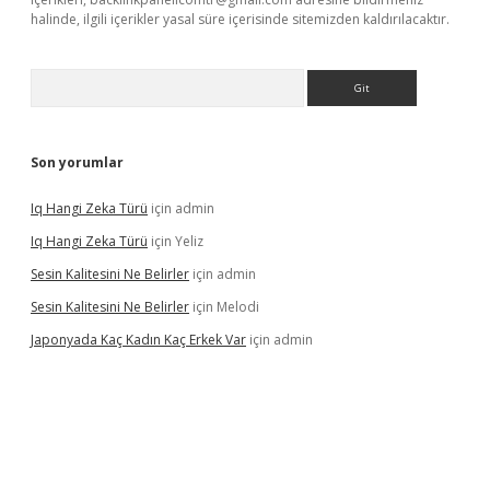
halinde, ilgili içerikler yasal süre içerisinde sitemizden kaldırılacaktır.
Arama
Son yorumlar
Iq Hangi Zeka Türü
için
admin
Iq Hangi Zeka Türü
için
Yeliz
Sesin Kalitesini Ne Belirler
için
admin
Sesin Kalitesini Ne Belirler
için
Melodi
Japonyada Kaç Kadın Kaç Erkek Var
için
admin