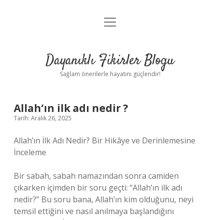
menüyü
Anasayfa
aç
Gizlilik Politikası
Dayanıklı Fikirler Blogu
Yasal Uyarı
Sağlam önerilerle hayatını güçlendir!
Hakkımızda
Allah’ın ilk adı nedir ?
Tarih: Aralık 26, 2025
Allah’ın İlk Adı Nedir? Bir Hikâye ve Derinlemesine
İnceleme
Bir sabah, sabah namazından sonra camiden
çıkarken içimden bir soru geçti: “Allah’ın ilk adı
nedir?” Bu soru bana, Allah’ın kim olduğunu, neyi
temsil ettiğini ve nasıl anılmaya başlandığını