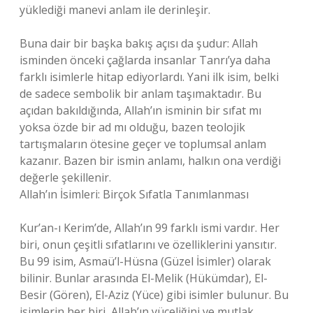
yüklediği manevi anlam ile derinleşir.
Buna dair bir başka bakış açısı da şudur: Allah
isminden önceki çağlarda insanlar Tanrı’ya daha
farklı isimlerle hitap ediyorlardı. Yani ilk isim, belki
de sadece sembolik bir anlam taşımaktadır. Bu
açıdan bakıldığında, Allah’ın isminin bir sıfat mı
yoksa özde bir ad mı olduğu, bazen teolojik
tartışmaların ötesine geçer ve toplumsal anlam
kazanır. Bazen bir ismin anlamı, halkın ona verdiği
değerle şekillenir.
Allah’ın İsimleri: Birçok Sıfatla Tanımlanması
Kur’an-ı Kerim’de, Allah’ın 99 farklı ismi vardır. Her
biri, onun çeşitli sıfatlarını ve özelliklerini yansıtır.
Bu 99 isim, Asmaü’l-Hüsna (Güzel İsimler) olarak
bilinir. Bunlar arasında El-Melik (Hükümdar), El-
Besir (Gören), El-Aziz (Yüce) gibi isimler bulunur. Bu
isimlerin her biri, Allah’ın yüceliğini ve mutlak