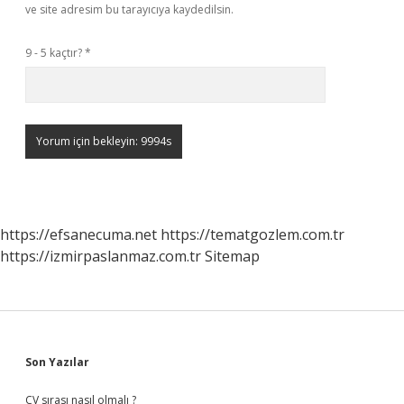
ve site adresim bu tarayıcıya kaydedilsin.
9 - 5 kaçtır?
*
https://efsanecuma.net
https://tematgozlem.com.tr
https://izmirpaslanmaz.com.tr
Sitemap
Sidebar
Son Yazılar
CV sırası nasıl olmalı ?