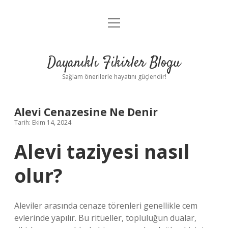
menüyü
Anasayfa
aç
Gizlilik Politikası
Dayanıklı Fikirler Blogu
Yasal Uyarı
Sağlam önerilerle hayatını güçlendir!
Hakkımızda
Alevi Cenazesine Ne Denir
Tarih: Ekim 14, 2024
Alevi taziyesi nasıl
olur?
Aleviler arasında cenaze törenleri genellikle cem
evlerinde yapılır. Bu ritüeller, topluluğun dualar,