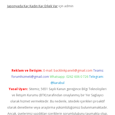
Japonyada Kaç Kadın Kaç Erkek Var
için
admin
iabella
Reklam ve İletişim:
E-mail:
backlinkpaneli@gmail.com
Teams:
forumhizmeti@gmail.com
Whatsapp: 0262 606 0 726
Telegram:
@karabul
Yasal Uyarı:
Sitemiz, 5651 Sayılı Kanun gereğince Bilgi Teknolojileri
ve İletişim Kurumu (BTK) tarafından onaylanmış bir Yer Sağlayıcı
olarak hizmet vermektedir. Bu nedenle, sitedeki içerikleri proaktif
olarak denetleme veya araştırma yükümlülüğümüz bulunmamaktadır.
Ancak, üyelerimiz yazdıkları içeriklerin sorumluluğunu taşımakta olup,