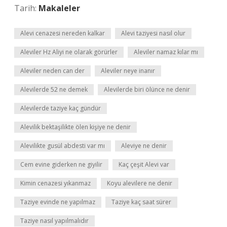
Tarih:
Makaleler
Alevi cenazesi nereden kalkar
Alevi taziyesi nasıl olur
Aleviler Hz Aliyi ne olarak görürler
Aleviler namaz kılar mı
Aleviler neden can der
Aleviler neye inanır
Alevilerde 52 ne demek
Alevilerde biri ölünce ne denir
Alevilerde taziye kaç gündür
Alevilik bektaşilikte ölen kişiye ne denir
Alevilikte gusül abdesti var mı
Aleviye ne denir
Cem evine giderken ne giyilir
Kaç çeşit Alevi var
Kimin cenazesi yıkanmaz
Koyu alevilere ne denir
Taziye evinde ne yapılmaz
Taziye kaç saat sürer
Taziye nasıl yapılmalıdır