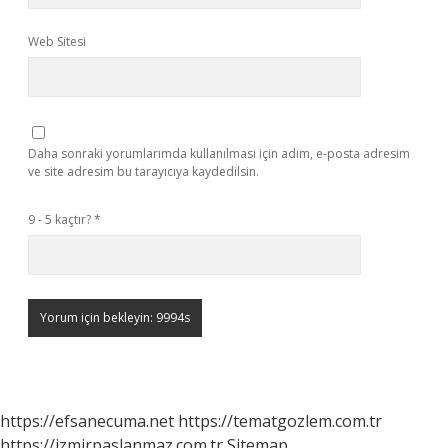
Web Sitesi
Daha sonraki yorumlarımda kullanılması için adım, e-posta adresim
ve site adresim bu tarayıcıya kaydedilsin.
9 - 5 kaçtır?
*
https://efsanecuma.net
https://tematgozlem.com.tr
https://izmirpaslanmaz.com.tr
Sitemap