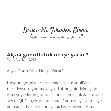
menüyü
Anasayfa
aç
Gizlilik Politikası
Dayanıklı Fikirler Blogu
Yasal Uyarı
Sağlam önerilerle hayatını güçlendir!
Hakkımızda
Alçak gönüllülük ne işe yarar ?
Tarih: Aralık 11, 2025
Alçak Gönüllülük Ne İşe Yarar?
Hayatın gariplikleri arasında alçak gönüllülük,
neredeyse kaybolmaya yüz tutmuş bir değer gibi.
Ama şöyle bir düşününce, bu aslında çok da kötü bir
şey değil. Gerçekten, bu kadar “ben en iyisiyim” diye
dolaşmak bazen insanı yalnızlaştırabiliyor. Ama