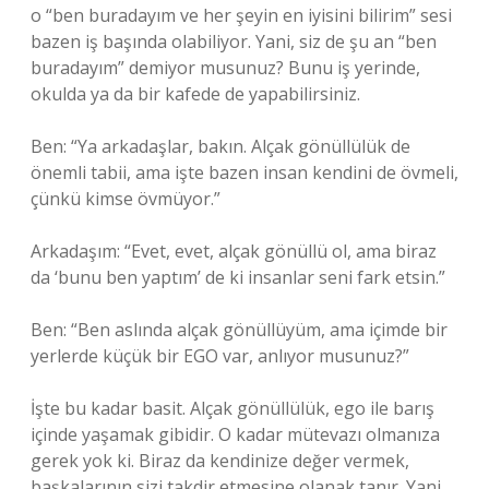
o “ben buradayım ve her şeyin en iyisini bilirim” sesi
bazen iş başında olabiliyor. Yani, siz de şu an “ben
buradayım” demiyor musunuz? Bunu iş yerinde,
okulda ya da bir kafede de yapabilirsiniz.
Ben: “Ya arkadaşlar, bakın. Alçak gönüllülük de
önemli tabii, ama işte bazen insan kendini de övmeli,
çünkü kimse övmüyor.”
Arkadaşım: “Evet, evet, alçak gönüllü ol, ama biraz
da ‘bunu ben yaptım’ de ki insanlar seni fark etsin.”
Ben: “Ben aslında alçak gönüllüyüm, ama içimde bir
yerlerde küçük bir EGO var, anlıyor musunuz?”
İşte bu kadar basit. Alçak gönüllülük, ego ile barış
içinde yaşamak gibidir. O kadar mütevazı olmanıza
gerek yok ki. Biraz da kendinize değer vermek,
başkalarının sizi takdir etmesine olanak tanır. Yani,