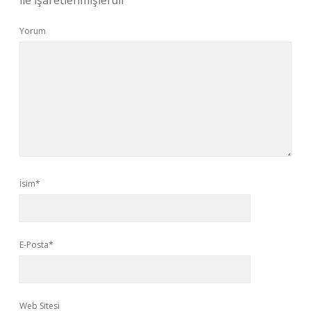
ile işaretlenmişlerdir
Yorum
İsim*
E-Posta*
Web Sitesi