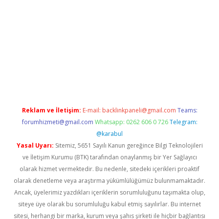
abella
Reklam ve İletişim:
E-mail:
backlinkpaneli@gmail.com
Teams:
forumhizmeti@gmail.com
Whatsapp: 0262 606 0 726
Telegram:
@karabul
Yasal Uyarı:
Sitemiz, 5651 Sayılı Kanun gereğince Bilgi Teknolojileri
ve İletişim Kurumu (BTK) tarafından onaylanmış bir Yer Sağlayıcı
olarak hizmet vermektedir. Bu nedenle, sitedeki içerikleri proaktif
olarak denetleme veya araştırma yükümlülüğümüz bulunmamaktadır.
Ancak, üyelerimiz yazdıkları içeriklerin sorumluluğunu taşımakta olup,
siteye üye olarak bu sorumluluğu kabul etmiş sayılırlar. Bu internet
sitesi, herhangi bir marka, kurum veya şahıs şirketi ile hiçbir bağlantısı