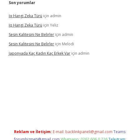
Son yorumlar
Iq Hangi Zeka Türü
için
admin
Iq Hangi Zeka Türü
için
Yeliz
Sesin Kalitesini Ne Belirler
için
admin
Sesin Kalitesini Ne Belirler
için
Melodi
Japonyada Kaç Kadın Kaç Erkek Var
için
admin
piabella
Reklam ve İletişim:
E-mail:
backlinkpaneli@gmail.com
Teams:
forumhizmeti@gmail.com
Whatsapp: 0262 606 0 726
Telegram: