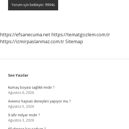
https://efsanecuma.net
https://tematgozlem.com.tr
https://izmirpaslanmaz.com.tr
Sitemap
Sidebar
Son Yazılar
Kumaş boyası sağlıklı mıdır ?
Ağustos 6, 2026
Aveeno hayvan deneyleri yapıyor mu ?
Ağustos 5, 2026
9 sıfır milyar mıdır ?
Ağustos 3, 2026
60 derece kaç radyan ?