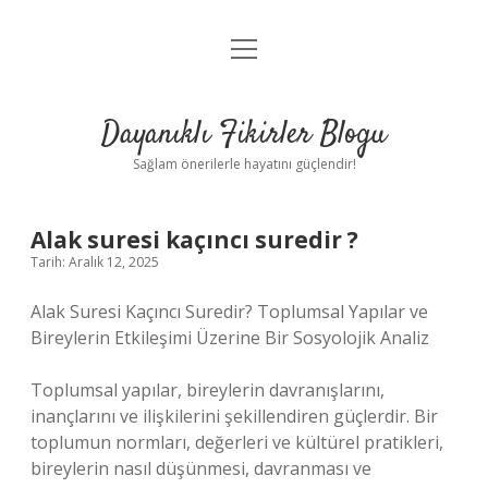
menüyü
Anasayfa
aç
Gizlilik Politikası
Dayanıklı Fikirler Blogu
Yasal Uyarı
Sağlam önerilerle hayatını güçlendir!
Hakkımızda
Alak suresi kaçıncı suredir ?
Tarih: Aralık 12, 2025
Alak Suresi Kaçıncı Suredir? Toplumsal Yapılar ve
Bireylerin Etkileşimi Üzerine Bir Sosyolojik Analiz
Toplumsal yapılar, bireylerin davranışlarını,
inançlarını ve ilişkilerini şekillendiren güçlerdir. Bir
toplumun normları, değerleri ve kültürel pratikleri,
bireylerin nasıl düşünmesi, davranması ve