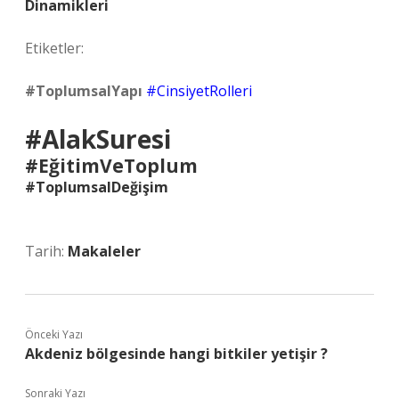
Dinamikleri
Etiketler:
#ToplumsalYapı
#CinsiyetRolleri
#AlakSuresi
#EğitimVeToplum
#ToplumsalDeğişim
Tarih:
Makaleler
Önceki Yazı
Akdeniz bölgesinde hangi bitkiler yetişir ?
Sonraki Yazı