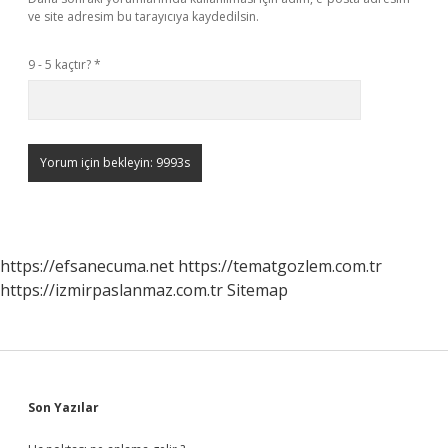
ve site adresim bu tarayıcıya kaydedilsin.
9 - 5 kaçtır?
*
https://efsanecuma.net
https://tematgozlem.com.tr
https://izmirpaslanmaz.com.tr
Sitemap
Sidebar
Son Yazılar