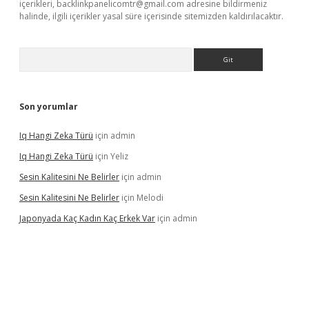
içerikleri,
backlinkpanelicomtr@gmail.com
adresine bildirmeniz
halinde, ilgili içerikler yasal süre içerisinde sitemizden kaldırılacaktır.
Arama
Son yorumlar
Iq Hangi Zeka Türü
için
admin
Iq Hangi Zeka Türü
için
Yeliz
Sesin Kalitesini Ne Belirler
için
admin
Sesin Kalitesini Ne Belirler
için
Melodi
Japonyada Kaç Kadın Kaç Erkek Var
için
admin