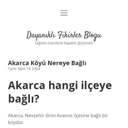
menüyü
Anasayfa
aç
Gizlilik Politikası
Dayanıklı Fikirler Blogu
Yasal Uyarı
Sağlam önerilerle hayatını güçlendir!
Hakkımızda
Akarca Köyü Nereye Bağlı
Tarih: Ekim 19, 2024
Akarca hangi ilçeye
bağlı?
Akarca, Nevşehir ilinin Avanos ilçesine bağlı bir
köydür.