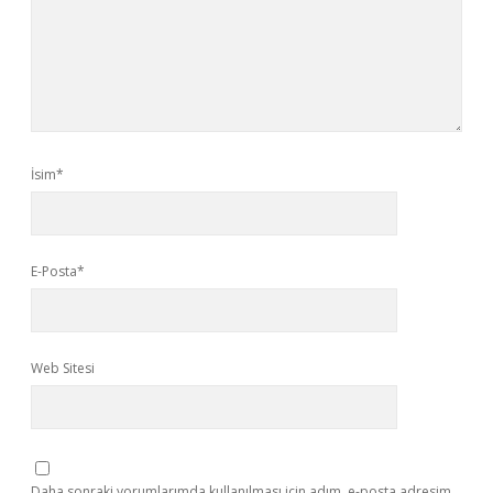
İsim*
E-Posta*
Web Sitesi
Daha sonraki yorumlarımda kullanılması için adım, e-posta adresim