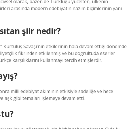
 hicivsel olarak, bazen de Türklüğü yücelten, ülkenin
 Şiirleri arasında modern edebiyatın nazım biçimlerinin yanı
sıtan şiir nedir?
şiir” Kurtuluş Savaşı’nın etkilerinin hala devam ettiği dönemde
lliyetçilik fikrinden etkilenmiş ve bu doğrultuda eserler
rkçe karşılıklarını kullanmayı tercih etmişlerdir.
ayış?
nra milli edebiyat akımının etkisiyle sadeliğe ve hece
ve aşk gibi temaları işlemeye devam etti.
ştu?