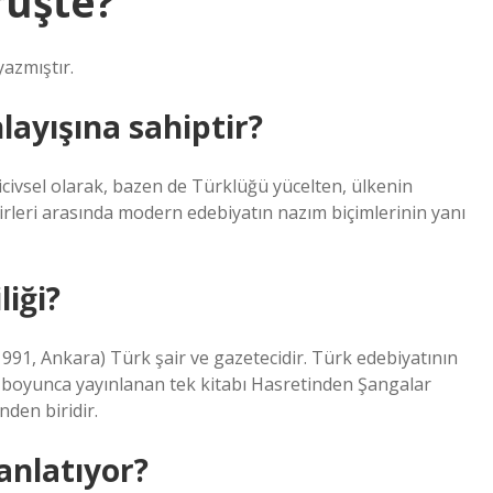
rüşte?
yazmıştır.
nlayışına sahiptir?
 hicivsel olarak, bazen de Türklüğü yücelten, ülkenin
 Şiirleri arasında modern edebiyatın nazım biçimlerinin yanı
liği?
991, Ankara) Türk şair ve gazetecidir. Türk edebiyatının
mı boyunca yayınlanan tek kitabı Hasretinden Şangalar
nden biridir.
anlatıyor?