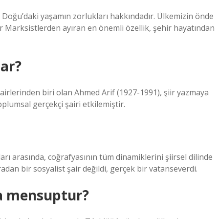
e Doğu’daki yaşamın zorlukları hakkındadır. Ülkemizin önde
ğer Marksistlerden ayıran en önemli özellik, şehir hayatından
zar?
airlerinden biri olan Ahmed Arif (1927-1991), şiir yazmaya
lumsal gerçekçi şairi etkilemiştir.
rı arasında, coğrafyasının tüm dinamiklerini şiirsel dilinde
adan bir sosyalist şair değildi, gerçek bir vatanseverdi.
ma mensuptur?