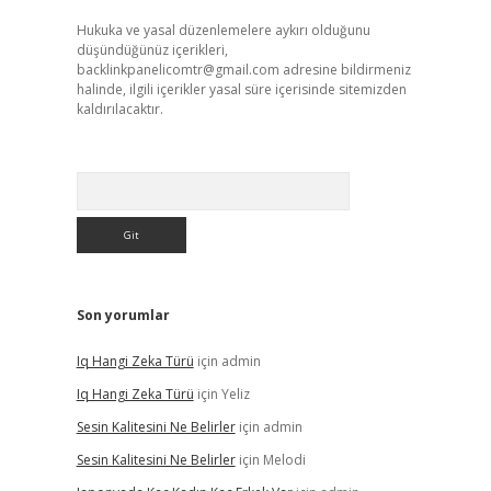
Hukuka ve yasal düzenlemelere aykırı olduğunu
düşündüğünüz içerikleri,
backlinkpanelicomtr@gmail.com
adresine bildirmeniz
halinde, ilgili içerikler yasal süre içerisinde sitemizden
kaldırılacaktır.
Arama
Son yorumlar
Iq Hangi Zeka Türü
için
admin
Iq Hangi Zeka Türü
için
Yeliz
Sesin Kalitesini Ne Belirler
için
admin
Sesin Kalitesini Ne Belirler
için
Melodi