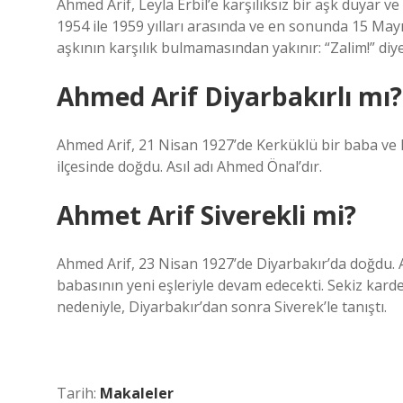
Ahmed Arif, Leyla Erbil’e karşılıksız bir aşk duyar v
1954 ile 1959 yılları arasında ve en sonunda 15 Ma
aşkının karşılık bulmamasından yakınır: “Zalim!” diy
Ahmed Arif Diyarbakırlı mı?
Ahmed Arif, 21 Nisan 1927’de Kerküklü bir baba ve D
ilçesinde doğdu. Asıl adı Ahmed Önal’dır.
Ahmet Arif Siverekli mi?
Ahmed Arif, 23 Nisan 1927’de Diyarbakır’da doğdu. 
babasının yeni eşleriyle devam edecekti. Sekiz kar
nedeniyle, Diyarbakır’dan sonra Siverek’le tanıştı.
Tarih:
Makaleler