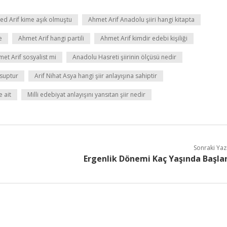
d Arif kime aşık olmuştu
Ahmet Arif Anadolu şiiri hangi kitapta
e
Ahmet Arif hangi partili
Ahmet Arif kimdir edebi kişiliği
et Arif sosyalist mi
Anadolu Hasreti şiirinin ölçüsü nedir
nsuptur
Arif Nihat Asya hangi şiir anlayışına sahiptir
e ait
Milli edebiyat anlayışını yansıtan şiir nedir
Sonraki Yaz
Ergenlik Dönemi Kaç Yaşında Başla