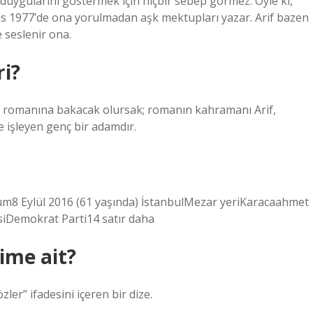
e duygularını göstermek için hiçbir sebep görmez. Öyle ki,
yıs 1977’de ona yorulmadan aşk mektupları yazar. Arif bazen
e seslenir ona.
ri?
” romanına bakacak olursak; romanın kahramanı Arif,
 işleyen genç bir adamdır.
m8 Eylül 2016 (61 yaşında) İstanbulMezar yeriKaracaahmet
isiDemokrat Parti14 satır daha
kime ait?
ler” ifadesini içeren bir dize.