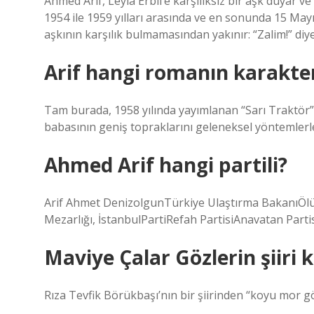
Ahmed Arif, Leyla Erbil’e karşılıksız bir aşk duyar v
1954 ile 1959 yılları arasında ve en sonunda 15 Ma
aşkının karşılık bulmamasından yakınır: “Zalim!” diy
Arif hangi romanın karakte
Tam burada, 1958 yılında yayımlanan “Sarı Traktör
babasının geniş topraklarını geleneksel yöntemlerle
Ahmed Arif hangi partili?
Arif Ahmet DenizolgunTürkiye Ulaştırma BakanıÖlü
Mezarlığı, İstanbulPartiRefah PartisiAnavatan Part
Maviye Çalar Gözlerin şiiri 
Rıza Tevfik Börükbaşı’nın bir şiirinden “koyu mor göz