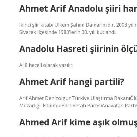
Ahmet Arif Anadolu şiiri ha
İkinci şiir kitabı Ülkem Şahım Damarım’dır, 2003 yılın
Siverek ilçesinde 1980’lerin 30. yılı kutlandı.
Anadolu Hasreti şiirinin ölç
Aj 8 heceli olarak yazılır.
Ahmet Arif hangi partili?
Arif Ahmet DenizolgunTürkiye Ulaştırma BakanıÖlü
Mezarlığı, İstanbulPartiRefah PartisiAnavatan Part
Ahmed Arif kime aşık olmu