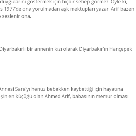
e duygularını göstermek için hiçbir sebep görmez. Öyle ki,
yıs 1977’de ona yorulmadan aşk mektupları yazar. Arif bazen
e seslenir ona.
iyarbakırlı bir annenin kızı olarak Diyarbakır’ın Hançepek
Annesi Sara’yı henüz bebekken kaybettiği için hayatına
deşin en küçüğü olan Ahmed Arif, babasının memur olması