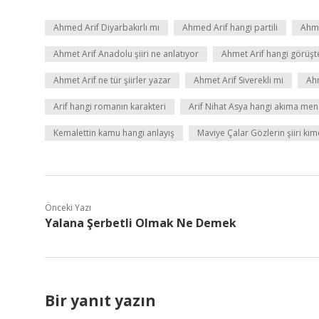
Ahmed Arif Diyarbakırlı mı
Ahmed Arif hangi partili
Ahme
Ahmet Arif Anadolu şiiri ne anlatıyor
Ahmet Arif hangi görüşt
Ahmet Arif ne tür şiirler yazar
Ahmet Arif Siverekli mi
Ahm
Arif hangi romanın karakteri
Arif Nihat Asya hangi akıma me
Kemalettin kamu hangi anlayış
Maviye Çalar Gözlerin şiiri kim
Önceki Yazı
Yalana Şerbetli Olmak Ne Demek
Bir yanıt yazın