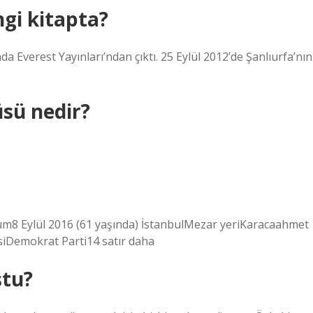
ngi kitapta?
da Everest Yayınları’ndan çıktı. 25 Eylül 2012’de Şanlıurfa’nın
üsü nedir?
m8 Eylül 2016 (61 yaşında) İstanbulMezar yeriKaracaahmet
isiDemokrat Parti14 satır daha
ştu?