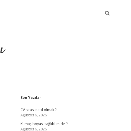
u
Sidebar
Son Yazılar
piabella
CV sırası nasıl olmalı ?
Ağustos 6, 2026
Kumaş boyası sağlıklı mıdır ?
Ağustos 6, 2026