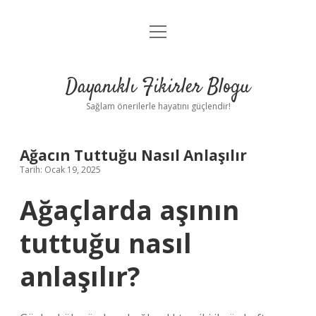
menüyü
Anasayfa
aç
Gizlilik Politikası
Dayanıklı Fikirler Blogu
Yasal Uyarı
Sağlam önerilerle hayatını güçlendir!
Hakkımızda
Ağacın Tuttuğu Nasıl Anlaşılır
Tarih: Ocak 19, 2025
Ağaçlarda aşının
tuttuğu nasıl
anlaşılır?