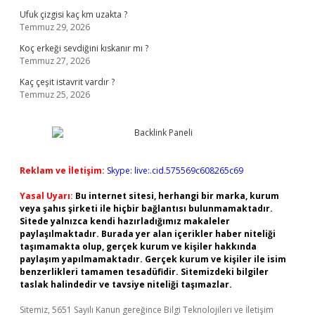
Ufuk çizgisi kaç km uzakta ?
Temmuz 29, 2026
Koç erkeği sevdiğini kıskanır mı ?
Temmuz 27, 2026
Kaç çeşit istavrit vardır ?
Temmuz 25, 2026
Reklam ve İletişim:
Skype: live:.cid.575569c608265c69
Yasal Uyarı:
Bu internet sitesi, herhangi bir marka, kurum
veya şahıs şirketi ile hiçbir bağlantısı bulunmamaktadır.
Sitede yalnızca kendi hazırladığımız makaleler
paylaşılmaktadır. Burada yer alan içerikler haber niteliği
taşımamakta olup, gerçek kurum ve kişiler hakkında
paylaşım yapılmamaktadır. Gerçek kurum ve kişiler ile isim
benzerlikleri tamamen tesadüfidir. Sitemizdeki bilgiler
taslak halindedir ve tavsiye niteliği taşımazlar.
Sitemiz, 5651 Sayılı Kanun gereğince Bilgi Teknolojileri ve İletişim