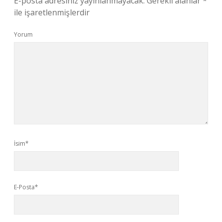
E-posta adresiniz yayınlanmayacak.
Gerekli alanlar
*
ile işaretlenmişlerdir
Yorum
İsim*
E-Posta*