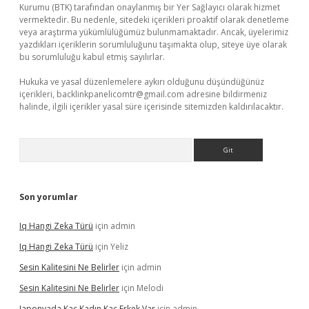
Kurumu (BTK) tarafından onaylanmış bir Yer Sağlayıcı olarak hizmet
vermektedir. Bu nedenle, sitedeki içerikleri proaktif olarak denetleme
veya araştırma yükümlülüğümüz bulunmamaktadır. Ancak, üyelerimiz
yazdıkları içeriklerin sorumluluğunu taşımakta olup, siteye üye olarak
bu sorumluluğu kabul etmiş sayılırlar.
Hukuka ve yasal düzenlemelere aykırı olduğunu düşündüğünüz
içerikleri,
backlinkpanelicomtr@gmail.com
adresine bildirmeniz
halinde, ilgili içerikler yasal süre içerisinde sitemizden kaldırılacaktır.
Arama
Son yorumlar
Iq Hangi Zeka Türü
için
admin
Iq Hangi Zeka Türü
için
Yeliz
Sesin Kalitesini Ne Belirler
için
admin
Sesin Kalitesini Ne Belirler
için
Melodi
Japonyada Kaç Kadın Kaç Erkek Var
için
admin