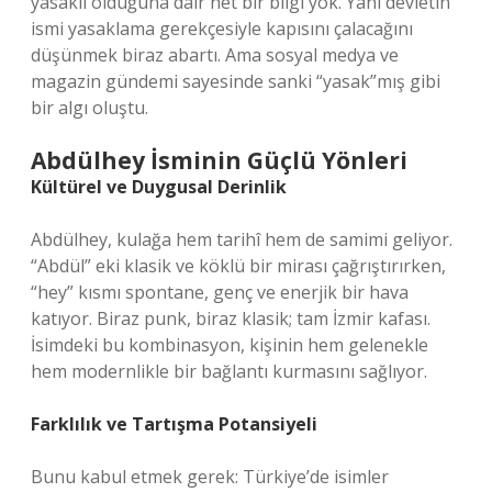
yasaklı olduğuna dair net bir bilgi yok. Yani devletin
ismi yasaklama gerekçesiyle kapısını çalacağını
düşünmek biraz abartı. Ama sosyal medya ve
magazin gündemi sayesinde sanki “yasak”mış gibi
bir algı oluştu.
Abdülhey İsminin Güçlü Yönleri
Kültürel ve Duygusal Derinlik
Abdülhey, kulağa hem tarihî hem de samimi geliyor.
“Abdül” eki klasik ve köklü bir mirası çağrıştırırken,
“hey” kısmı spontane, genç ve enerjik bir hava
katıyor. Biraz punk, biraz klasik; tam İzmir kafası.
İsimdeki bu kombinasyon, kişinin hem gelenekle
hem modernlikle bir bağlantı kurmasını sağlıyor.
Farklılık ve Tartışma Potansiyeli
Bunu kabul etmek gerek: Türkiye’de isimler