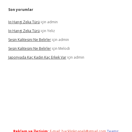
Son yorumlar
Iq Hangi Zeka Türü
için
admin
Iq Hangi Zeka Türü
için
Yeliz
Sesin Kalitesini Ne Belirler
için
admin
Sesin Kalitesini Ne Belirler
için
Melodi
Japonyada Kaç Kadın Kaç Erkek Var
için
admin
abella
Reklam ve İletişim:
E-mail:
backlinkpaneli@gmail.com
Teams: