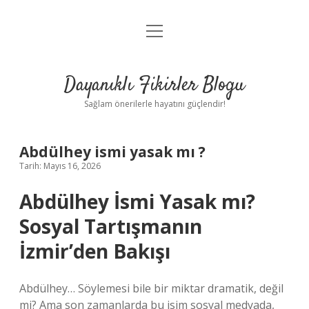
menüyü
Anasayfa
aç
Gizlilik Politikası
Dayanıklı Fikirler Blogu
Yasal Uyarı
Sağlam önerilerle hayatını güçlendir!
Hakkımızda
Abdülhey ismi yasak mı ?
Tarih: Mayıs 16, 2026
Abdülhey İsmi Yasak mı?
Sosyal Tartışmanın
İzmir’den Bakışı
Abdülhey… Söylemesi bile bir miktar dramatik, değil
mi? Ama son zamanlarda bu isim sosyal medyada,