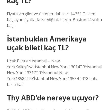
kaç TL?
Fiyata vergiler ve ücretler dahildir. 14.351 TL’den
başlayan fiyatlarla istediğinizi seçin. Boston.14 yolcu
başı.
İstanbuldan Amerikaya
uçak bileti kaç TL?
Uçak Biletleri İstanbul – New
YorkKalkışFiyatİstanbul New York13014TRYİstanbul
New York13317TRYİstanbul New
York13584TRYİstanbul New York13584TRY8 daha
fazla hat
Thy ABD’de nereye uçuyor?