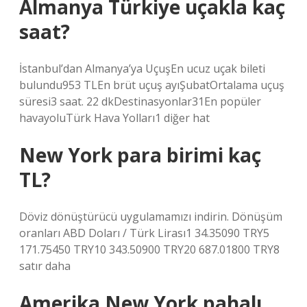
Almanya Türkiye uçakla kaç
saat?
İstanbul’dan Almanya’ya UçuşEn ucuz uçak bileti
bulundu953 TLEn brüt uçuş ayıŞubatOrtalama uçuş
süresi3 saat. 22 dkDestinasyonlar31En popüler
havayoluTürk Hava Yolları1 diğer hat
New York para birimi kaç
TL?
Döviz dönüştürücü uygulamamızı indirin. Dönüşüm
oranları ABD Doları / Türk Lirası1 34.35090 TRY5
171.75450 TRY10 343.50900 TRY20 687.01800 TRY8
satır daha
Amerika New York pahalı