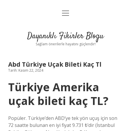
menüyü
Anasayfa
aç
Gizlilik Politikası
Dayanıklı Fikirler Blogu
Yasal Uyarı
Sağlam önerilerle hayatını güçlendir!
Hakkımızda
Abd Türkiye Uçak Bileti Kaç Tl
Tarih: Kasım 22, 2024
Türkiye Amerika
uçak bileti kaç TL?
Popüler. Türkiye’den ABD’ye tek yön uçuş için son
72 saatte bulunan en iyi fiyat 9.731 ₺’dir (İstanbul