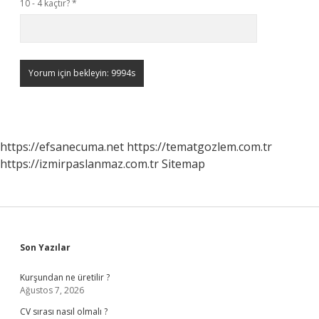
10 - 4 kaçtır?
*
https://efsanecuma.net
https://tematgozlem.com.tr
https://izmirpaslanmaz.com.tr
Sitemap
Sidebar
Son Yazılar
Kurşundan ne üretilir ?
Ağustos 7, 2026
CV sırası nasıl olmalı ?