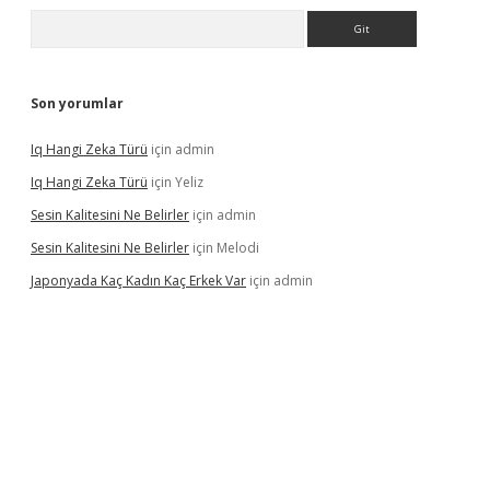
Arama
Son yorumlar
Iq Hangi Zeka Türü
için
admin
Iq Hangi Zeka Türü
için
Yeliz
Sesin Kalitesini Ne Belirler
için
admin
Sesin Kalitesini Ne Belirler
için
Melodi
Japonyada Kaç Kadın Kaç Erkek Var
için
admin
lla