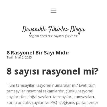
menüyü
Anasayfa
aç
Gizlilik Politikası
Dayanıklı Fikirler Blogu
Yasal Uyarı
Sağlam önerilerle hayatını güçlendir!
Hakkımızda
8 Rasyonel Bir Sayı Mıdır
Tarih: Mart 2, 2025
8 sayısı rasyonel mi?
Tüm tamsayılar rasyonel numaralar mı? Evet, tüm
tamsayılar rasyonel rakamlardır, çünkü rasyonel
sayılar tüm doğal sayıları, tamsayıları, tamsayıları,
sonlu ondalık sayıları ve P/Q -değişmiş parlamenter