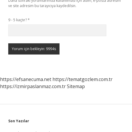
Daha sonraki yorumlarımda kullanılması için adım, e-posta adresim
ve site adresim bu tarayıcıya kaydedilsin.
9 - 5 kaçtır?
*
https://efsanecuma.net
https://tematgozlem.com.tr
https://izmirpaslanmaz.com.tr
Sitemap
Sidebar
Son Yazılar