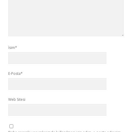
İsim*
E-Posta*
Web Sitesi