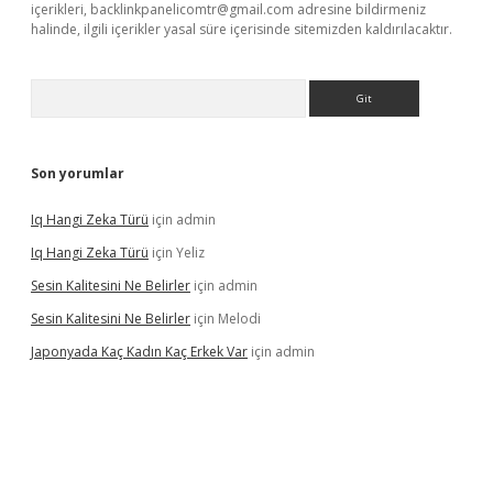
içerikleri,
backlinkpanelicomtr@gmail.com
adresine bildirmeniz
halinde, ilgili içerikler yasal süre içerisinde sitemizden kaldırılacaktır.
Arama
Son yorumlar
Iq Hangi Zeka Türü
için
admin
Iq Hangi Zeka Türü
için
Yeliz
Sesin Kalitesini Ne Belirler
için
admin
Sesin Kalitesini Ne Belirler
için
Melodi
Japonyada Kaç Kadın Kaç Erkek Var
için
admin