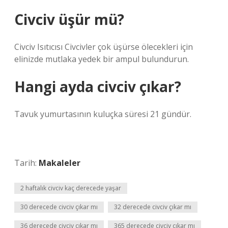
Civciv üşür mü?
Civciv Isıtıcısı Civcivler çok üşürse ölecekleri için
elinizde mutlaka yedek bir ampul bulundurun.
Hangi ayda civciv çıkar?
Tavuk yumurtasının kuluçka süresi 21 gündür.
Tarih:
Makaleler
2 haftalık civciv kaç derecede yaşar
30 derecede civciv çıkar mı
32 derecede civciv çıkar mı
36 derecede civciv çıkar mı
365 derecede civciv çıkar mı