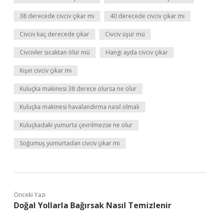
38 derecede civciv çıkar mı
40 derecede civciv çıkar mı
Civciv kaç derecede çıkar
Civciv üşür mü
Civcivler sıcaktan ölür mü
Hangi ayda civciv çıkar
Kışın civciv çıkar mı
Kuluçka makinesi 38 derece olursa ne olur
Kuluçka makinesi havalandırma nasıl olmalı
Kuluçkadaki yumurta çevrilmezse ne olur
Soğumuş yumurtadan civciv çıkar mı
Önceki Yazı
Doğal Yollarla Bağırsak Nasıl Temizlenir