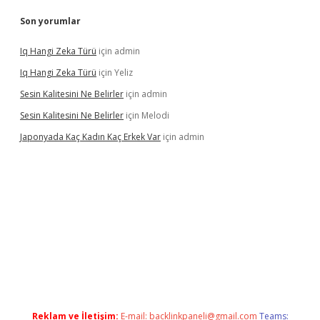
Son yorumlar
Iq Hangi Zeka Türü
için
admin
Iq Hangi Zeka Türü
için
Yeliz
Sesin Kalitesini Ne Belirler
için
admin
Sesin Kalitesini Ne Belirler
için
Melodi
Japonyada Kaç Kadın Kaç Erkek Var
için
admin
bella
Reklam ve İletişim:
E-mail:
backlinkpaneli@gmail.com
Teams: