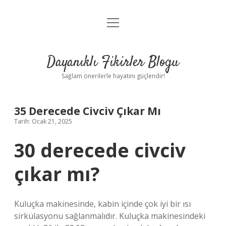
menüyü
Anasayfa
aç
Gizlilik Politikası
Dayanıklı Fikirler Blogu
Yasal Uyarı
Sağlam önerilerle hayatını güçlendir!
Hakkımızda
35 Derecede Civciv Çıkar Mı
Tarih: Ocak 21, 2025
30 derecede civciv
çıkar mı?
Kuluçka makinesinde, kabin içinde çok iyi bir ısı
sirkülasyonu sağlanmalıdır. Kuluçka makinesindeki