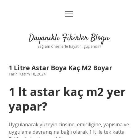
menüyü
Anasayfa
aç
Gizlilik Politikası
Dayanıklı Fikirler Blogu
Yasal Uyarı
Sağlam önerilerle hayatını güçlendir!
Hakkımızda
1 Litre Astar Boya Kaç M2 Boyar
Tarih: Kasım 18, 2024
1 lt astar kaç m2 yer
yapar?
Uygulanacak yüzeyin cinsine, emiciliğine, yapısına ve
uygulama davranışına bağlı olarak 1 lt ile tek katta