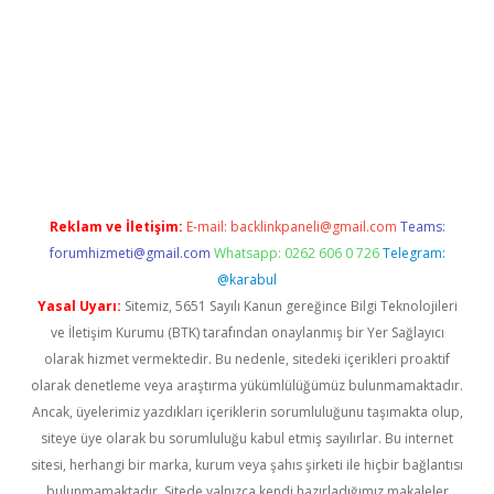
bella
Reklam ve İletişim:
E-mail:
backlinkpaneli@gmail.com
Teams:
forumhizmeti@gmail.com
Whatsapp: 0262 606 0 726
Telegram:
@karabul
Yasal Uyarı:
Sitemiz, 5651 Sayılı Kanun gereğince Bilgi Teknolojileri
ve İletişim Kurumu (BTK) tarafından onaylanmış bir Yer Sağlayıcı
olarak hizmet vermektedir. Bu nedenle, sitedeki içerikleri proaktif
olarak denetleme veya araştırma yükümlülüğümüz bulunmamaktadır.
Ancak, üyelerimiz yazdıkları içeriklerin sorumluluğunu taşımakta olup,
siteye üye olarak bu sorumluluğu kabul etmiş sayılırlar. Bu internet
sitesi, herhangi bir marka, kurum veya şahıs şirketi ile hiçbir bağlantısı
bulunmamaktadır. Sitede yalnızca kendi hazırladığımız makaleler