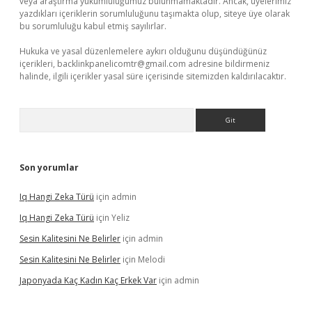
veya araştırma yükümlülüğümüz bulunmamaktadır. Ancak, üyelerimiz
yazdıkları içeriklerin sorumluluğunu taşımakta olup, siteye üye olarak
bu sorumluluğu kabul etmiş sayılırlar.
Hukuka ve yasal düzenlemelere aykırı olduğunu düşündüğünüz
içerikleri,
backlinkpanelicomtr@gmail.com
adresine bildirmeniz
halinde, ilgili içerikler yasal süre içerisinde sitemizden kaldırılacaktır.
Arama
Son yorumlar
Iq Hangi Zeka Türü
için
admin
Iq Hangi Zeka Türü
için
Yeliz
Sesin Kalitesini Ne Belirler
için
admin
Sesin Kalitesini Ne Belirler
için
Melodi
Japonyada Kaç Kadın Kaç Erkek Var
için
admin