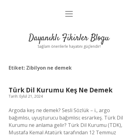
menüyü
Anasayfa
aç
Gizlilik Politikası
Dayanıklı Fikirler Blogu
Yasal Uyarı
Sağlam önerilerle hayatını güçlendir!
Hakkımızda
Etiket:
Zibilyon ne demek
Türk Dil Kurumu Keş Ne Demek
Tarih: Eylül 21, 2024
Argoda keş ne demek? Sesli Sözlük – i., argo
bağımlısı, uyuşturucu bağımlısı; esrarkeş. Türk Dil
Kurumu ne anlama gelir? Türk Dil Kurumu (TDK),
Mustafa Kemal Atatürk tarafından 12 Temmuz