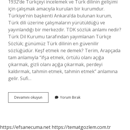
1932’de Türkçeyi incelemek ve Türk dilinin gelişimi
için çalışmak amacıyla kurulan bir kurumdur.
Türkiye’nin başkenti Ankara’da bulunan kurum,
Türk dili üzerine çalışmaların yürütüldüğü ve
yayınlandığı bir merkezdir. TDK sözlük anlamı nedir?
Türk Dil Kurumu tarafından yayımlanan Türkçe
Sözlük; günümüz Türk dilinin en güvenilir
sözlüğüdür. Keşf etmek ne demek? Terim, Arapçada
tam anlamıyla “ifşa etmek, örtülü olanı açığa
çıkarmak, gizli olanı açığa çıkarmak, perdeyi
kaldırmak, tahmin etmek, tahmin etmek” anlamına
gelir. Sufi…
Türk
Devamını okuyun
Yorum Bırak
Dil
Kurumu
Keş
Ne
Demek
https://efsanecuma.net
https://tematgozlem.com.tr