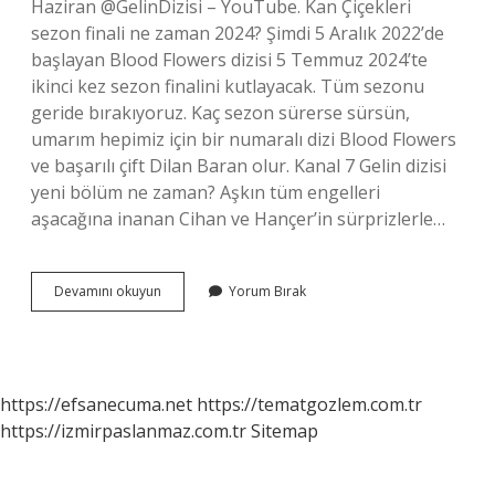
Haziran @GelinDizisi – YouTube. Kan Çiçekleri
sezon finali ne zaman 2024? Şimdi 5 Aralık 2022’de
başlayan Blood Flowers dizisi 5 Temmuz 2024’te
ikinci kez sezon finalini kutlayacak. Tüm sezonu
geride bırakıyoruz. Kaç sezon sürerse sürsün,
umarım hepimiz için bir numaralı dizi Blood Flowers
ve başarılı çift Dilan Baran olur. Kanal 7 Gelin dizisi
yeni bölüm ne zaman? Aşkın tüm engelleri
aşacağına inanan Cihan ve Hançer’in sürprizlerle…
Kanal
Devamını okuyun
Yorum Bırak
7
Gelin
Sezon
Finali
Ne
https://efsanecuma.net
https://tematgozlem.com.tr
Zaman
https://izmirpaslanmaz.com.tr
Sitemap