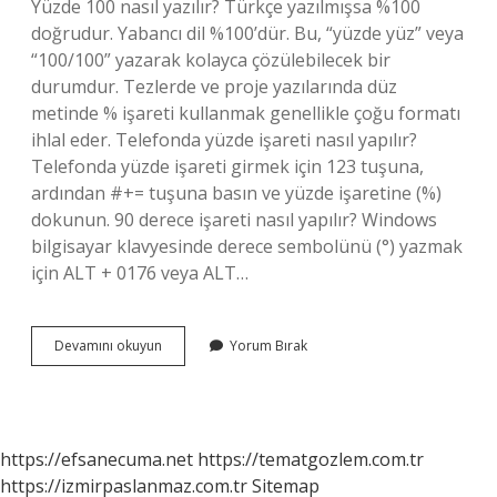
Yüzde 100 nasıl yazılır? Türkçe yazılmışsa %100
doğrudur. Yabancı dil %100’dür. Bu, “yüzde yüz” veya
“100/100” yazarak kolayca çözülebilecek bir
durumdur. Tezlerde ve proje yazılarında düz
metinde % işareti kullanmak genellikle çoğu formatı
ihlal eder. Telefonda yüzde işareti nasıl yapılır?
Telefonda yüzde işareti girmek için 123 tuşuna,
ardından #+= tuşuna basın ve yüzde işaretine (%)
dokunun. 90 derece işareti nasıl yapılır? Windows
bilgisayar klavyesinde derece sembolünü (°) yazmak
için ALT + 0176 veya ALT…
100
Devamını okuyun
Yorum Bırak
De
Işareti
Nasıl
Yapılır
https://efsanecuma.net
https://tematgozlem.com.tr
https://izmirpaslanmaz.com.tr
Sitemap