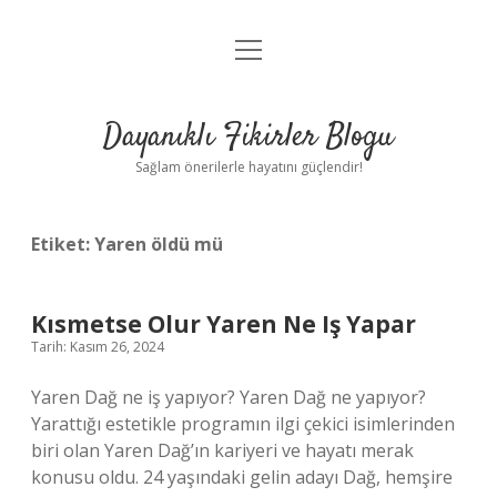
menüyü
Anasayfa
aç
Gizlilik Politikası
Dayanıklı Fikirler Blogu
Yasal Uyarı
Sağlam önerilerle hayatını güçlendir!
Hakkımızda
Etiket:
Yaren öldü mü
Kısmetse Olur Yaren Ne Iş Yapar
Tarih: Kasım 26, 2024
Yaren Dağ ne iş yapıyor? Yaren Dağ ne yapıyor?
Yarattığı estetikle programın ilgi çekici isimlerinden
biri olan Yaren Dağ’ın kariyeri ve hayatı merak
konusu oldu. 24 yaşındaki gelin adayı Dağ, hemşire