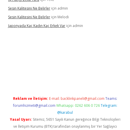
Sesin Kalitesini Ne Belirler
için
admin
Sesin Kalitesini Ne Belirler
için
Melodi
Japonyada Kaç Kadın Kaç Erkek Var
için
admin
iabella
Reklam ve İletişim:
E-mail:
backlinkpaneli@gmail.com
Teams:
forumhizmeti@gmail.com
Whatsapp: 0262 606 0 726
Telegram:
@karabul
Yasal Uyarı:
Sitemiz, 5651 Sayılı Kanun gereğince Bilgi Teknolojileri
ve İletişim Kurumu (BTK) tarafından onaylanmış bir Yer Sağlayıcı