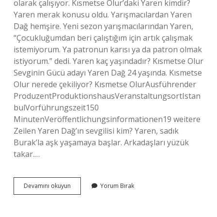
olarak çalışıyor. Kısmetse Olur’daki Yaren kimdir?
Yaren merak konusu oldu. Yarışmacılardan Yaren
Dağ hemşire. Yeni sezon yarışmacılarından Yaren,
“Çocukluğumdan beri çalıştığım için artık çalışmak
istemiyorum. Ya patronun karısı ya da patron olmak
istiyorum.” dedi. Yaren kaç yaşındadır? Kısmetse Olur
Sevginin Gücü adayı Yaren Dağ 24 yaşında. Kısmetse
Olur nerede çekiliyor? Kısmetse OlurAusführender
ProduzentProduktionshausVeranstaltungsortIstan
bulVorführungszeit150
MinutenVeröffentlichungsinformationen19 weitere
Zeilen Yaren Dağ’ın sevgilisi kim? Yaren, sadık
Burak’la aşk yaşamaya başlar. Arkadaşları yüzük
takar.…
Kısmetse
Devamını okuyun
Yorum Bırak
Olur
Yaren
Ne