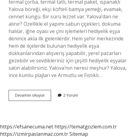
termal çorba, termal tatlı, termal paket, ıspanaklı
Yalova böreği, ekşi köfteli bamya yemeği, evamak,
cennet küngü. Bir sürü lezzet var. Yalova’dan ne
alınır? Özellikle el yapımı sabun çiçekleri, dokuma
halılar, iğne oyası ve çini işlemeleri hediyelik eşya
denince akla ilk gelenlerdir. Hem şehir merkezinde
hem de ilçelerde bulunan hediyelik eşya
dükkanlarından alışveriş yapabilir, yerel pazarları
gezebilir ve sevdikleriniz için çeşitli hediyelik eşyalar
satın alabilirsiniz. Yalova’nın neresi meşhur? Yalova,
ince kumlu plajları ve Armutlu ve Fıstıklı…
Yalovada
Devamını okuyun
2 Yorum
Meşhur
Ne
Yenir
https://efsanecuma.net
https://tematgozlem.com.tr
https://izmirpaslanmaz.com.tr
Sitemap