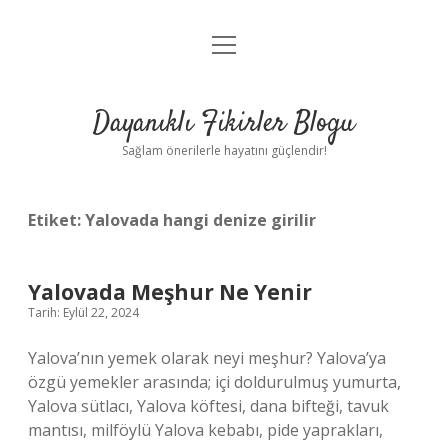
menüyü
Anasayfa
aç
Gizlilik Politikası
Dayanıklı Fikirler Blogu
Yasal Uyarı
Sağlam önerilerle hayatını güçlendir!
Hakkımızda
Etiket:
Yalovada hangi denize girilir
Yalovada Meşhur Ne Yenir
Tarih: Eylül 22, 2024
Yalova’nın yemek olarak neyi meşhur? Yalova’ya
özgü yemekler arasında; içi doldurulmuş yumurta,
Yalova sütlacı, Yalova köftesi, dana bifteği, tavuk
mantısı, milföylü Yalova kebabı, pide yaprakları,