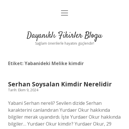
menüyü
Anasayfa
aç
Gizlilik Politikası
Dayanıklı Fikirler Blogu
Yasal Uyarı
Sağlam önerilerle hayatını güçlendir!
Hakkımızda
Etiket:
Yabanideki Melike kimdir
Serhan Soysalan Kimdir Nerelidir
Tarih: Ekim 9, 2024
Yabani Serhan nereli? Sevilen dizide Serhan
karakterini canlandıran Yurdaer Okur hakkında
bilgiler merak uyandırdı. İşte Yurdaer Okur hakkında
bilgiler… Yurdaer Okur kimdir? Yurdaer Okur, 29