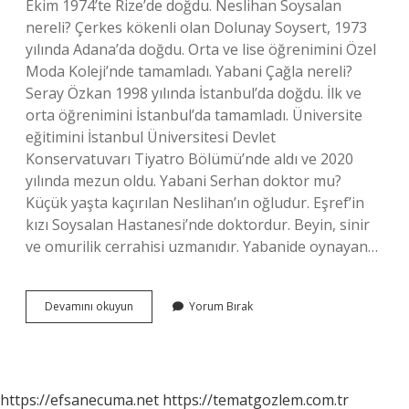
Ekim 1974’te Rize’de doğdu. Neslihan Soysalan
nereli? Çerkes kökenli olan Dolunay Soysert, 1973
yılında Adana’da doğdu. Orta ve lise öğrenimini Özel
Moda Koleji’nde tamamladı. Yabani Çağla nereli?
Seray Özkan 1998 yılında İstanbul’da doğdu. İlk ve
orta öğrenimini İstanbul’da tamamladı. Üniversite
eğitimini İstanbul Üniversitesi Devlet
Konservatuvarı Tiyatro Bölümü’nde aldı ve 2020
yılında mezun oldu. Yabani Serhan doktor mu?
Küçük yaşta kaçırılan Neslihan’ın oğludur. Eşref’in
kızı Soysalan Hastanesi’nde doktordur. Beyin, sinir
ve omurilik cerrahisi uzmanıdır. Yabanide oynayan…
Serhan
Devamını okuyun
Yorum Bırak
Soysalan
Kimdir
Nerelidir
https://efsanecuma.net
https://tematgozlem.com.tr