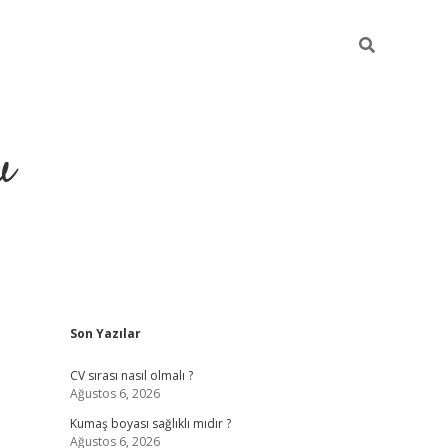
u
Sidebar
Son Yazılar
piabella
CV sırası nasıl olmalı ?
Ağustos 6, 2026
Kumaş boyası sağlıklı mıdır ?
Ağustos 6, 2026