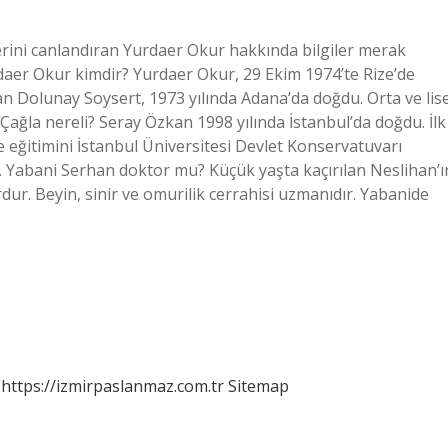
erini canlandıran Yurdaer Okur hakkında bilgiler merak
daer Okur kimdir? Yurdaer Okur, 29 Ekim 1974’te Rize’de
n Dolunay Soysert, 1973 yılında Adana’da doğdu. Orta ve lis
ağla nereli? Seray Özkan 1998 yılında İstanbul’da doğdu. İlk
e eğitimini İstanbul Üniversitesi Devlet Konservatuvarı
. Yabani Serhan doktor mu? Küçük yaşta kaçırılan Neslihan’ı
dur. Beyin, sinir ve omurilik cerrahisi uzmanıdır. Yabanide
https://izmirpaslanmaz.com.tr
Sitemap