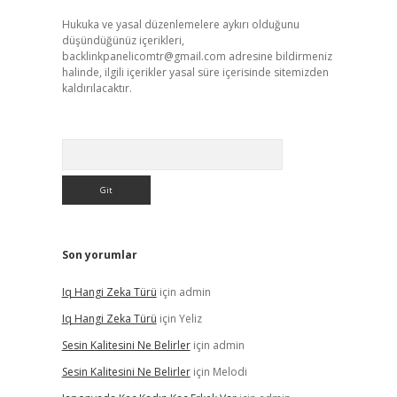
Hukuka ve yasal düzenlemelere aykırı olduğunu
düşündüğünüz içerikleri,
backlinkpanelicomtr@gmail.com
adresine bildirmeniz
halinde, ilgili içerikler yasal süre içerisinde sitemizden
kaldırılacaktır.
Arama
Son yorumlar
Iq Hangi Zeka Türü
için
admin
Iq Hangi Zeka Türü
için
Yeliz
Sesin Kalitesini Ne Belirler
için
admin
Sesin Kalitesini Ne Belirler
için
Melodi