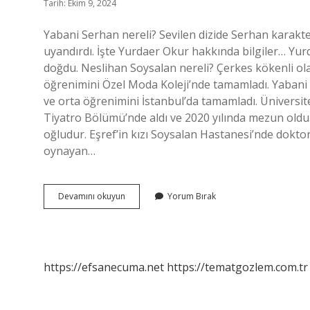
Tarih: Ekim 9, 2024
Yabani Serhan nereli? Sevilen dizide Serhan karakt
uyandırdı. İşte Yurdaer Okur hakkında bilgiler… Yur
doğdu. Neslihan Soysalan nereli? Çerkes kökenli ola
öğrenimini Özel Moda Koleji’nde tamamladı. Yabani Ç
ve orta öğrenimini İstanbul’da tamamladı. Üniversit
Tiyatro Bölümü’nde aldı ve 2020 yılında mezun oldu
oğludur. Eşref’in kızı Soysalan Hastanesi’nde doktor
oynayan…
Serhan
Devamını okuyun
Yorum Bırak
Soysalan
Kimdir
Nerelidir
https://efsanecuma.net
https://tematgozlem.com.tr