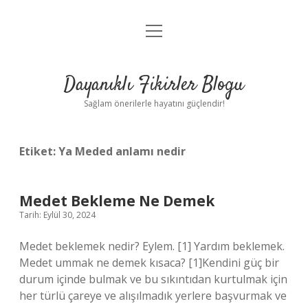
menüyü
Anasayfa
aç
Gizlilik Politikası
Dayanıklı Fikirler Blogu
Yasal Uyarı
Sağlam önerilerle hayatını güçlendir!
Hakkımızda
Etiket:
Ya Meded anlamı nedir
Medet Bekleme Ne Demek
Tarih: Eylül 30, 2024
Medet beklemek nedir? Eylem. [1] Yardım beklemek.
Medet ummak ne demek kısaca? [1]Kendini güç bir
durum içinde bulmak ve bu sıkıntıdan kurtulmak için
her türlü çareye ve alışılmadık yerlere başvurmak ve