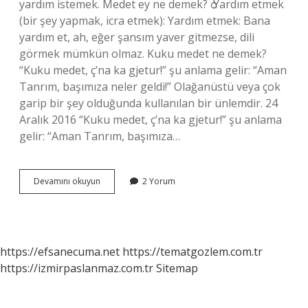
yardım istemek. Medet ey ne demek? ѻ Yardım etmek
(bir şey yapmak, icra etmek): Yardım etmek: Bana
yardım et, ah, eğer şansım yaver gitmezse, dili
görmek mümkün olmaz. Kuku medet ne demek?
“Kuku medet, ç’na ka gjetur!” şu anlama gelir: “Aman
Tanrım, başımıza neler geldi!” Olağanüstü veya çok
garip bir şey olduğunda kullanılan bir ünlemdir. 24
Aralık 2016 “Kuku medet, ç’na ka gjetur!” şu anlama
gelir: “Aman Tanrım, başımıza…
Medet
Devamını okuyun
2 Yorum
Bekleme
Ne
Demek
https://efsanecuma.net
https://tematgozlem.com.tr
https://izmirpaslanmaz.com.tr
Sitemap