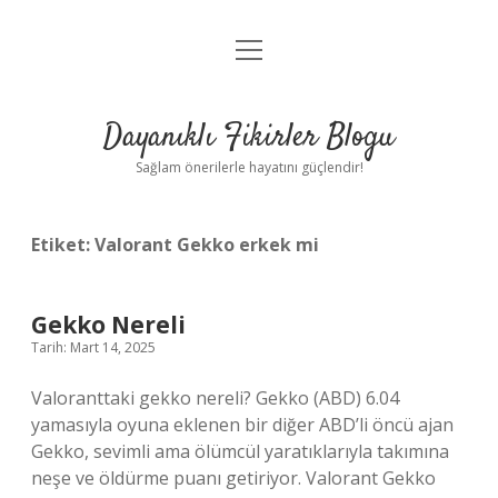
menüyü
Anasayfa
aç
Gizlilik Politikası
Dayanıklı Fikirler Blogu
Yasal Uyarı
Sağlam önerilerle hayatını güçlendir!
Hakkımızda
Etiket:
Valorant Gekko erkek mi
Gekko Nereli
Tarih: Mart 14, 2025
Valoranttaki gekko nereli? Gekko (ABD) 6.04
yamasıyla oyuna eklenen bir diğer ABD’li öncü ajan
Gekko, sevimli ama ölümcül yaratıklarıyla takımına
neşe ve öldürme puanı getiriyor. Valorant Gekko