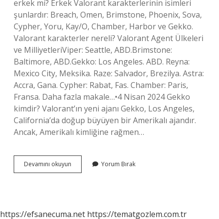
erkek mi? Erkek Valorant karakterlerinin isimleri
şunlardır: Breach, Omen, Brimstone, Phoenix, Sova,
Cypher, Yoru, Kay/O, Chamber, Harbor ve Gekko.
Valorant karakterler nereli? Valorant Agent Ülkeleri
ve MilliyetleriViper: Seattle, ABD.Brimstone:
Baltimore, ABD.Gekko: Los Angeles. ABD. Reyna:
Mexico City, Meksika. Raze: Salvador, Brezilya. Astra:
Accra, Gana. Cypher: Rabat, Fas. Chamber: Paris,
Fransa. Daha fazla makale…•4 Nisan 2024 Gekko
kimdir? Valorant’ın yeni ajanı Gekko, Los Angeles,
California’da doğup büyüyen bir Amerikalı ajandır.
Ancak, Amerikalı kimliğine rağmen…
Gekko
Devamını okuyun
Yorum Bırak
Nereli
https://efsanecuma.net
https://tematgozlem.com.tr