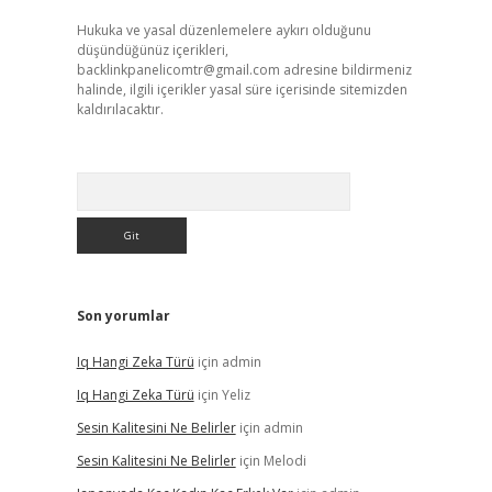
Hukuka ve yasal düzenlemelere aykırı olduğunu
düşündüğünüz içerikleri,
backlinkpanelicomtr@gmail.com
adresine bildirmeniz
halinde, ilgili içerikler yasal süre içerisinde sitemizden
kaldırılacaktır.
Arama
Son yorumlar
Iq Hangi Zeka Türü
için
admin
Iq Hangi Zeka Türü
için
Yeliz
Sesin Kalitesini Ne Belirler
için
admin
Sesin Kalitesini Ne Belirler
için
Melodi