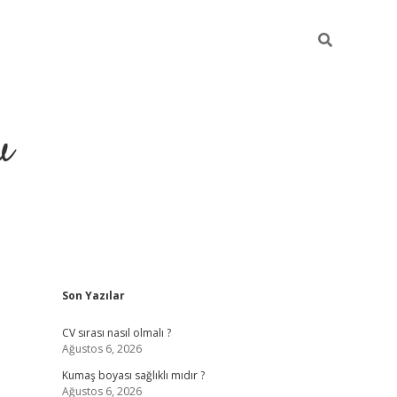
u
Sidebar
Son Yazılar
piabella
CV sırası nasıl olmalı ?
Ağustos 6, 2026
Kumaş boyası sağlıklı mıdır ?
Ağustos 6, 2026