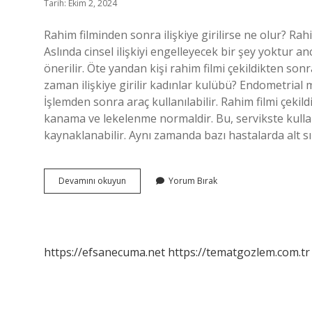
Tarih: Ekim 2, 2024
Rahim filminden sonra ilişkiye girilirse ne olur? Rahim
Aslında cinsel ilişkiyi engelleyecek bir şey yoktu
önerilir. Öte yandan kişi rahim filmi çekildikten so
zaman ilişkiye girilir kadınlar kulübü? Endometrial 
İşlemden sonra araç kullanılabilir. Rahim filmi çekil
kanama ve lekelenme normaldir. Bu, servikste kull
kaynaklanabilir. Aynı zamanda bazı hastalarda alt sır
Rahim
Devamını okuyun
Yorum Bırak
Filmi
Sonrası
Neden
Ilişkiye
Girilmez
https://efsanecuma.net
https://tematgozlem.com.tr