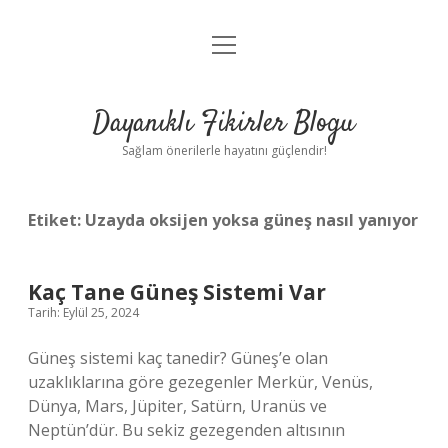
menüyü
Anasayfa
aç
Gizlilik Politikası
Dayanıklı Fikirler Blogu
Yasal Uyarı
Sağlam önerilerle hayatını güçlendir!
Hakkımızda
Etiket:
Uzayda oksijen yoksa güneş nasıl yanıyor
Kaç Tane Güneş Sistemi Var
Tarih: Eylül 25, 2024
Güneş sistemi kaç tanedir? Güneş’e olan
uzaklıklarına göre gezegenler Merkür, Venüs,
Dünya, Mars, Jüpiter, Satürn, Uranüs ve
Neptün’dür. Bu sekiz gezegenden altısının