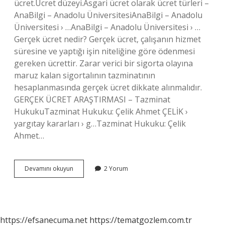
ücret.Ücret düzeyi.Asgari ücret olarak ücret türleri –
AnaBilgi – Anadolu ÜniversitesiAnaBilgi – Anadolu
Üniversitesi › …AnaBilgi – Anadolu Üniversitesi › …
Gerçek ücret nedir? Gerçek ücret, çalışanın hizmet
süresine ve yaptığı işin niteliğine göre ödenmesi
gereken ücrettir. Zarar verici bir sigorta olayına
maruz kalan sigortalının tazminatının
hesaplanmasında gerçek ücret dikkate alınmalıdır.
GERÇEK ÜCRET ARAŞTIRMASI – Tazminat
HukukuTazminat Hukuku: Çelik Ahmet ÇELİK ›
yargıtay kararları › g…Tazminat Hukuku: Çelik
Ahmet…
Asıl
Devamını okuyun
2 Yorum
Ücret
Nedir
https://efsanecuma.net
https://tematgozlem.com.tr