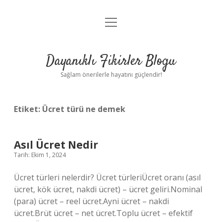
menüyü
Anasayfa
aç
Gizlilik Politikası
Dayanıklı Fikirler Blogu
Yasal Uyarı
Sağlam önerilerle hayatını güçlendir!
Hakkımızda
Etiket:
Ücret türü ne demek
Asıl Ücret Nedir
Tarih: Ekim 1, 2024
Ücret türleri nelerdir? Ücret türleriÜcret oranı (asıl
ücret, kök ücret, nakdi ücret) – ücret geliri.Nominal
(para) ücret – reel ücret.Ayni ücret – nakdi
ücret.Brüt ücret – net ücret.Toplu ücret – efektif