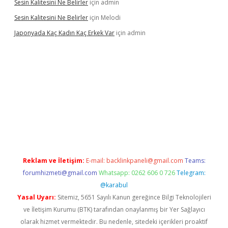
Sesin Kalitesini Ne Belirler
için
admin
Sesin Kalitesini Ne Belirler
için
Melodi
Japonyada Kaç Kadın Kaç Erkek Var
için
admin
piabella
Reklam ve İletişim:
E-mail:
backlinkpaneli@gmail.com
Teams:
forumhizmeti@gmail.com
Whatsapp: 0262 606 0 726
Telegram:
@karabul
Yasal Uyarı:
Sitemiz, 5651 Sayılı Kanun gereğince Bilgi Teknolojileri
ve İletişim Kurumu (BTK) tarafından onaylanmış bir Yer Sağlayıcı
olarak hizmet vermektedir. Bu nedenle, sitedeki içerikleri proaktif