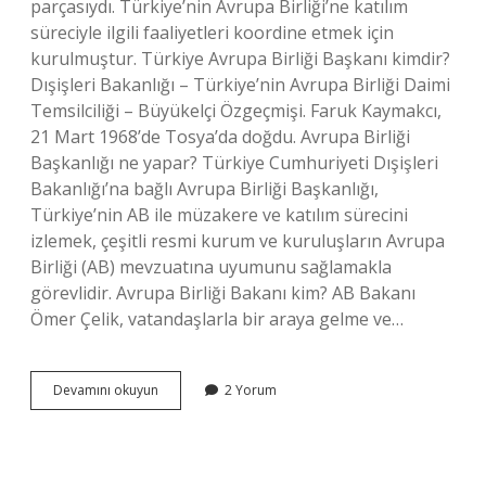
parçasıydı. Türkiye’nin Avrupa Birliği’ne katılım
süreciyle ilgili faaliyetleri koordine etmek için
kurulmuştur. Türkiye Avrupa Birliği Başkanı kimdir?
Dışişleri Bakanlığı – Türkiye’nin Avrupa Birliği Daimi
Temsilciliği – Büyükelçi Özgeçmişi. Faruk Kaymakcı,
21 Mart 1968’de Tosya’da doğdu. Avrupa Birliği
Başkanlığı ne yapar? Türkiye Cumhuriyeti Dışişleri
Bakanlığı’na bağlı Avrupa Birliği Başkanlığı,
Türkiye’nin AB ile müzakere ve katılım sürecini
izlemek, çeşitli resmi kurum ve kuruluşların Avrupa
Birliği (AB) mevzuatına uyumunu sağlamakla
görevlidir. Avrupa Birliği Bakanı kim? AB Bakanı
Ömer Çelik, vatandaşlarla bir araya gelme ve…
Avrupa
Devamını okuyun
2 Yorum
Birliği
Başkanlığı
Ne
Zaman