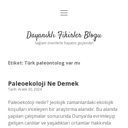
menüyü
Anasayfa
aç
Gizlilik Politikası
Dayanıklı Fikirler Blogu
Yasal Uyarı
Sağlam önerilerle hayatını güçlendir!
Hakkımızda
Etiket:
Türk paleontolog var mı
Paleoekoloji Ne Demek
Tarih: Aralık 30, 2024
Paleoekoloji nedir? Jeolojik zamanlardaki ekolojik
koşulları inceleyen bir araştırma alanıdır. Bu alanda
yapılan çalışmalar sonucunda Dünya’da evrimleşip
gelişen canlılar ve yaşadıkları ortamlar hakkında