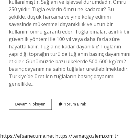
kullanılmıştır. Sağlam ve işlevsel durumdadır. Ömrü
250 yıldır. Tuğla evlerin ömrü ne kadardır? Bu
şekilde, düşük harcama ve yine kolay edinim
sayesinde mükemmel dayanıklılık ve uzun bir
kullanım ömrü garanti eder. Tuğla binalar, asırlık bir
güvenlik yöntemi ile 100 yıl veya daha fazla süre
hayatta kalır. Tuğla ne kadar dayanıklı? Tuğlanın
yapıldığı toprağın türü de tuğlanın basınç dayanımını
etkiler. Günümüzde bazı ülkelerde 500-600 kg/cm2
basınç dayanımına sahip tuğlalar üretilebilmektedir.
Türkiye’de üretilen tuğlaların basınç dayanımı
genellikle…
Bir
Devamını okuyun
Yorum Bırak
Tuğlanın
Ömrü
Ne
Kadardır
https://efsanecuma.net
https://tematgozlem.com.tr