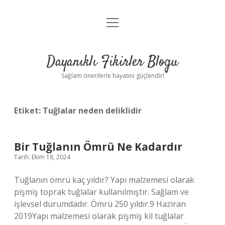
menüyü
Anasayfa
aç
Gizlilik Politikası
Dayanıklı Fikirler Blogu
Yasal Uyarı
Sağlam önerilerle hayatını güçlendir!
Hakkımızda
Etiket:
Tuğlalar neden deliklidir
Bir Tuğlanın Ömrü Ne Kadardır
Tarih: Ekim 18, 2024
Tuğlanın ömrü kaç yıldır? Yapı malzemesi olarak
pişmiş toprak tuğlalar kullanılmıştır. Sağlam ve
işlevsel durumdadır. Ömrü 250 yıldır.9 Haziran
2019Yapı malzemesi olarak pişmiş kil tuğlalar